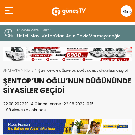
Giriş
Yap
7 Ağustos 2026 - 12:36
z
ÜSTEL: “ERENKÖY RUHU SONSUZA DEK YAŞAYACAK”
ANASAYFA
Kıbrıs
ŞENTOP’UN OĞLU’NUN DÜĞÜNÜNDE SİYASİLER GEÇİDİ
ŞENTOP’UN OĞLU’NUN DÜĞÜNÜNDE
SİYASİLER GEÇİDİ
22.08.2022 10:14
Güncellenme :
22.08.2022 10:15
-
99 views
kez okundu