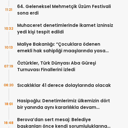
64. Geleneksel Mehmetçik Üzüm Festivali
11:21
sona erdi
Muhaceret denetimlerinde ikamet izninsiz
10:32
yedi kişi tespit edildi
Maliye Bakanlığı: “Çocuklara ödenen
10:13
emekli hak sahipliği maaşlarında yasa
dışı uygulama yok”
Öztürkler, Türk Dünyası Aba Güreşi
07:19
Turnuvası Finallerini izledi
Sıcaklıklar 41 derece dolaylarında olacak
06:20
Hasipoğlu: Denetimlerimiz ülkemizin dört
18:01
bir yanında aynı kararlılıkla devam
edecek
Berova’dan sert mesaj: Belediye
16:48
başkanları önce kendi sorumluluklarına