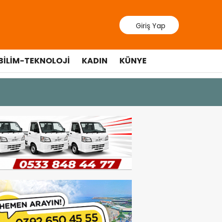
Giriş Yap
BILIM-TEKNOLOJI
KADIN
KÜNYE
9 Temmuz 202
Lefkoşa’d