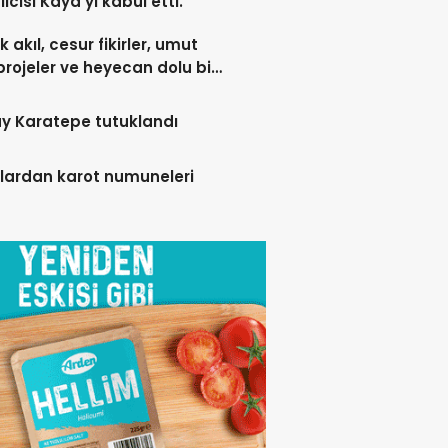
lcisi Kaya’yı kabul etti.
 akıl, cesur fikirler, umut
projeler ve heyecan dolu bir
y Karatepe tutuklandı
lardan karot numuneleri