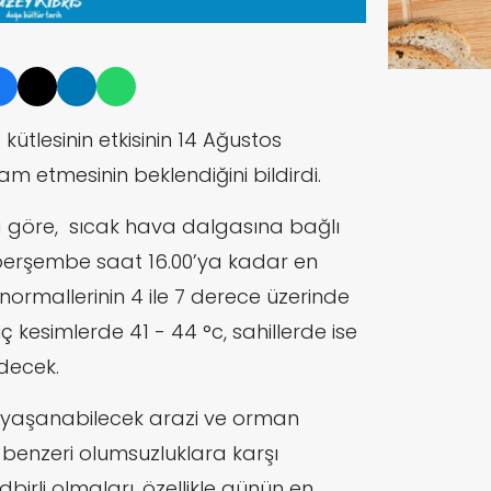
kütlesinin etkisinin 14 Ağustos
etmesinin beklendiğini bildirdi.
 göre,
sıcak hava dalgasına bağlı
perşembe saat 16.00’ya kadar en
ormallerinin 4 ile 7 derece üzerinde
iç kesimlerde 41 - 44 °c, sahillerde ise
decek.
e yaşanabilecek arazi ve orman
 benzeri olumsuzluklara karşı
dbirli olmaları, özellikle günün en