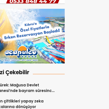
izi Çekebilir
ürek: Mağusa Devlet
anesi’nde bayram süresince
ı hastaya anjiyo yapılıp
in çiftlikleri yapay zeka
i edildi
kalarına dönüşüyor