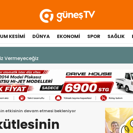
UM KESIMI
DÜNYA
EKONOMI
SPOR
SAĞLIK
çılışında fenalaşarak hastaneye kaldırıldı
nin etkisinin devam etmesi bekleniyor
kütlesinin