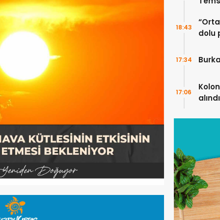
Temsi
“Ortak
18:43
dolu 
ekip”
Burka
17:34
Kolon
17:06
alındı