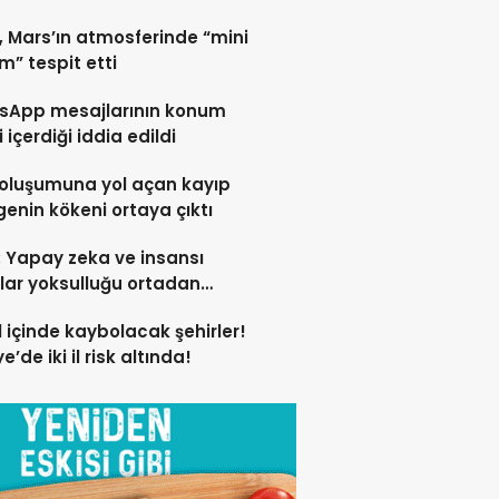
 Mars’ın atmosferinde “mini
ım” tespit etti
sApp mesajlarının konum
i içerdiği iddia edildi
 oluşumuna yol açan kayıp
enin kökeni ortaya çıktı
 Yapay zeka ve insansı
lar yoksulluğu ortadan
racak
ıl içinde kaybolacak şehirler!
e’de iki il risk altında!