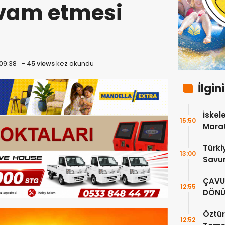
evam etmesi
 09:38
-
45 views
kez okundu
İlgin
İskele
15:50
Marat
Türki
13:00
Savun
Bakan
ÇAVUŞ
görü
12:55
DÖNÜ
SÜRE
Öztür
12:52