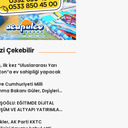
izi Çekebilir
, ilk kez “Uluslararası Yarı
on”a ev sahipliği yapacak
ye Cumhuriyeti Milli
ma Bakanı Güler, Dışişleri
ı Ertuğruloğlu ile Ankra’da
OĞLU: EĞİTİMDE DİJİTAL
ştü
ŞÜM VE ALTYAPI YATIRIMLARI
CEK
kler, AK Parti KKTC