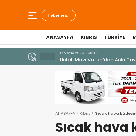
Haber ara...
ANASAYFA
KIBRIS
TÜRKIYE
R
10 Temmuz 2026 - 18:49
Cumhurbaşkanı Erhürman sergi a
ANASAYFA
Kıbrıs
Sıcak hava kütlesi
Sıcak hava 