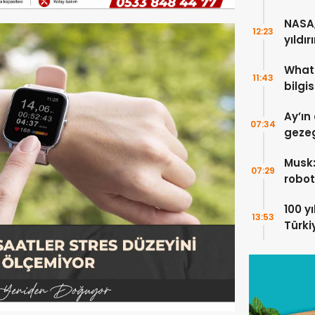
NASA,
12:23
yıldır
What
11:43
bilgis
Ay’ın
07:34
gezeg
Musk:
07:29
robot
kaldı
100 y
13:53
Türkiy