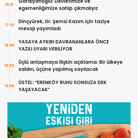
Gardiyanoğlu: Devletimize ve
19:21
egemenliğimize sahip çıkmalıyız
Dinçyürek, Dr. Şemsi Kazım için taziye
17:10
mesajı yayımladı
YASAYA AYKIRI DAVRANANLARA ÖNCE
16:49
YAZILI UYARI VERİLİYOR
Üçlü anlaşmaya ilişkin açıklama: Bir ülkeye
15:33
saldırı, üçüne yapılmış sayılacak
ÜSTEL: “ERENKÖY RUHU SONSUZA DEK
12:36
YAŞAYACAK”