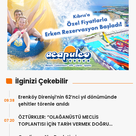
İlginizi Çekebilir
Erenköy Direnişi’nin 62’nci yıl dönümünde
09:38
şehitler törenle anıldı
ÖZTÜRKLER: “OLAĞANÜSTÜ MECLİS
07:20
TOPLANTISI İÇİN TARİH VERMEK DOĞRU
DEĞİL”