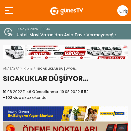
Giriş
Yap
7 Ağustos 2026 - 12:36
z
ÜSTEL: “ERENKÖY RUHU SONSUZA DEK YAŞAYACAK”
ANASAYFA
Kıbrıs
SICAKLIKLAR DÜŞÜYOR…
SICAKLIKLAR DÜŞÜYOR…
19.08.2022 11:46
Güncellenme :
19.08.2022 11:52
-
102 views
kez okundu