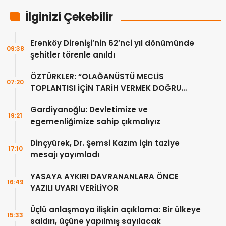
İlginizi Çekebilir
Erenköy Direnişi’nin 62’nci yıl dönümünde
09:38
şehitler törenle anıldı
ÖZTÜRKLER: “OLAĞANÜSTÜ MECLİS
07:20
TOPLANTISI İÇİN TARİH VERMEK DOĞRU
DEĞİL”
Gardiyanoğlu: Devletimize ve
19:21
egemenliğimize sahip çıkmalıyız
Dinçyürek, Dr. Şemsi Kazım için taziye
17:10
mesajı yayımladı
YASAYA AYKIRI DAVRANANLARA ÖNCE
16:49
YAZILI UYARI VERİLİYOR
Üçlü anlaşmaya ilişkin açıklama: Bir ülkeye
15:33
saldırı, üçüne yapılmış sayılacak