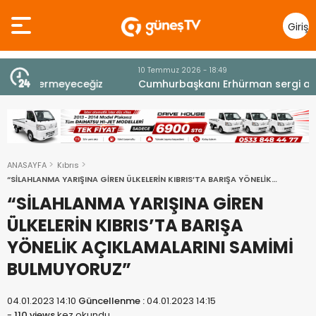
Giriş
Yap
10 Temmuz 2026 - 18:49
z
Cumhurbaşkanı Erhürman sergi açılışında
fenalaşarak hastaneye kaldırıldı
ANASAYFA
Kıbrıs
“SİLAHLANMA YARIŞINA GİREN ÜLKELERİN KIBRIS’TA BARIŞA YÖNELİK
AÇIKLAMALARINI SAMİMİ BULMUYORUZ”
“SİLAHLANMA YARIŞINA GİREN
ÜLKELERİN KIBRIS’TA BARIŞA
YÖNELİK AÇIKLAMALARINI SAMİMİ
BULMUYORUZ”
04.01.2023 14:10
Güncellenme :
04.01.2023 14:15
-
110 views
kez okundu