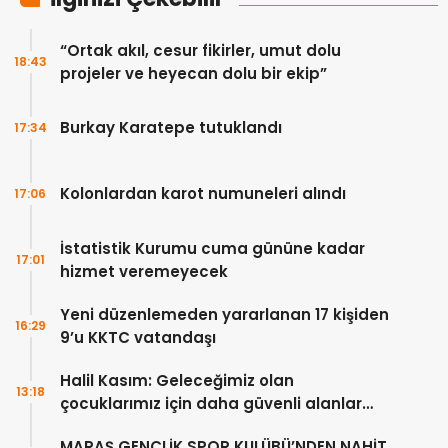
“Ortak akıl, cesur fikirler, umut dolu
18:43
projeler ve heyecan dolu bir ekip”
Burkay Karatepe tutuklandı
17:34
Kolonlardan karot numuneleri alındı
17:06
İstatistik Kurumu cuma gününe kadar
17:01
hizmet veremeyecek
Yeni düzenlemeden yararlanan 17 kişiden
16:29
9’u KKTC vatandaşı
Halil Kasım: Geleceğimiz olan
13:18
çocuklarımız için daha güvenli alanlar
oluşturuyoruz
MARAŞ GENÇLİK SPOR KULÜBÜ’NDEN NAHİT