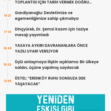
TOPLANTISI İÇİN TARİH VERMEK DOĞRU
DEĞİL”
Gardiyanoğlu: Devletimize ve
19:21
egemenliğimize sahip çıkmalıyız
Dinçyürek, Dr. Şemsi Kazım için taziye
17:10
mesajı yayımladı
YASAYA AYKIRI DAVRANANLARA ÖNCE
16:49
YAZILI UYARI VERİLİYOR
Üçlü anlaşmaya ilişkin açıklama: Bir ülkeye
15:33
saldırı, üçüne yapılmış sayılacak
ÜSTEL: “ERENKÖY RUHU SONSUZA DEK
12:36
YAŞAYACAK”