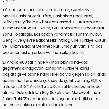
yapıldı.
Törene Cumhurbaşkanı Ersin Tatar, Cumhuriyet
Meclisi Başkanı Zorlu Töre, Başbakan Ünal Üstel, TC
Lefkoşa Büyükelçisi Ali Murat Başçeri, KTBK Komutanı
Tümgeneral Sezai Öztürk, GKK Komutanı Tümgeneral
Zorlu Topaloğlu, Başbakan Yardımcısı, Turizm, Kültür,
Gençlik ve Çevre Bakanı Fikri Ataoğlu ile Türkiye Kültür
ve Turizm Bakanı Mehmet Nuri Ersoy’un yanı sıra bazı
bakanlar, askeri erkan ve İlhan ailesi katıldı.
21 Aralık 1963 tarihinde Akritas planını hayata
geçirmeyi amaçlayan Rumların Türklere karşı
başlattığı ve tarihe Kanlı Noel adıyla geçen saldırılarda
adanın her tarafında çok sayıda şehit verilmiş, EOKA
milisleri 23-24 Aralık’ta ise Kumsal Mahallesi’ni hedef
almıştı. Eski adı İrfan Bey Sokak olan Mürüvvet İlhan
Sokak’taki ‘2’ numaralı evde yaşananlar belki de en
acımasız saldırı olarak akıllara kazındı.