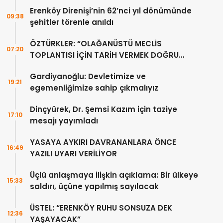
Erenköy Direnişi’nin 62’nci yıl dönümünde
09:38
şehitler törenle anıldı
ÖZTÜRKLER: “OLAĞANÜSTÜ MECLİS
07:20
TOPLANTISI İÇİN TARİH VERMEK DOĞRU
DEĞİL”
Gardiyanoğlu: Devletimize ve
19:21
egemenliğimize sahip çıkmalıyız
Dinçyürek, Dr. Şemsi Kazım için taziye
17:10
mesajı yayımladı
YASAYA AYKIRI DAVRANANLARA ÖNCE
16:49
YAZILI UYARI VERİLİYOR
Üçlü anlaşmaya ilişkin açıklama: Bir ülkeye
15:33
saldırı, üçüne yapılmış sayılacak
ÜSTEL: “ERENKÖY RUHU SONSUZA DEK
12:36
YAŞAYACAK”