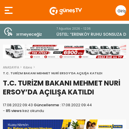
Giriş
Yap
7 Ağustos 2026 - 12:36
z
ÜSTEL: “ERENKÖY RUHU SONSUZA DEK YAŞAYACAK”
ANASAYFA
Kıbrıs
T.C. TURİZM BAKANI MEHMET NURİ ERSOY’DA AÇILIŞA KATILDI
T.C. TURİZM BAKANI MEHMET NURİ
ERSOY’DA AÇILIŞA KATILDI
17.08.2022 09:43
Güncellenme :
17.08.2022 09:44
-
85 views
kez okundu