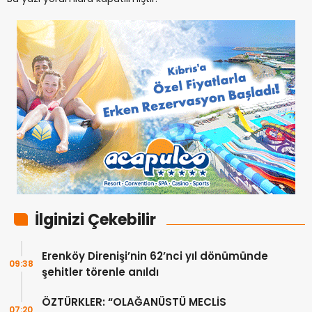
İlginizi Çekebilir
Erenköy Direnişi’nin 62’nci yıl dönümünde
09:38
şehitler törenle anıldı
ÖZTÜRKLER: “OLAĞANÜSTÜ MECLİS
07:20