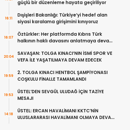
güçlü bir düzenleme hayata geçiriliyor
Dışişleri Bakanlığı: Türkiye’yi hedef alan
16:11
siyasi karalama girişimini kınıyoruz
Öztürkler: Her platformda Kıbrıs Türk
16:07
halkının haklı davasını anlatmaya devam
edeceğiz
SAVAŞAN: TOLGA KINACI’NIN İSMİ SPOR VE
20:04
VEFA İLE YAŞATILMAYA DEVAM EDECEK
2. TOLGA KINACI HENTBOL ŞAMPİYONASI
19:59
COŞKULU FİNALLE TAMAMLANDI
ÜSTEL’DEN SEVGÜL ULUDAĞ İÇİN TAZİYE
19:53
MESAJI
ÜSTEL: ERCAN HAVALİMANI KKTC’NİN
14:18
ULUSLARARASI HAVALİMANI OLMAYA DEVAM
EDECEK