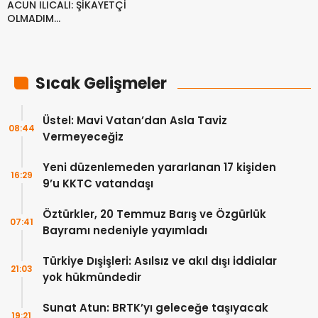
ACUN ILICALI: ŞİKAYETÇİ
OLMADIM…
Sıcak Gelişmeler
Üstel: Mavi Vatan’dan Asla Taviz
08:44
Vermeyeceğiz
Yeni düzenlemeden yararlanan 17 kişiden
16:29
9’u KKTC vatandaşı
Öztürkler, 20 Temmuz Barış ve Özgürlük
07:41
Bayramı nedeniyle yayımladı
Türkiye Dışişleri: Asılsız ve akıl dışı iddialar
21:03
yok hükmündedir
Sunat Atun: BRTK’yı geleceğe taşıyacak
19:21