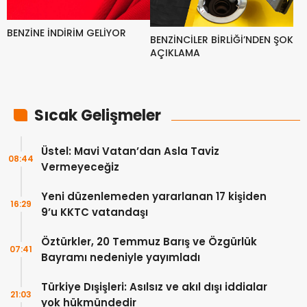
BENZİNE İNDİRİM GELİYOR
BENZİNCİLER BİRLİĞİ’NDEN ŞOK
AÇIKLAMA
Sıcak Gelişmeler
Üstel: Mavi Vatan’dan Asla Taviz
08:44
Vermeyeceğiz
Yeni düzenlemeden yararlanan 17 kişiden
16:29
9’u KKTC vatandaşı
Öztürkler, 20 Temmuz Barış ve Özgürlük
07:41
Bayramı nedeniyle yayımladı
Türkiye Dışişleri: Asılsız ve akıl dışı iddialar
21:03
yok hükmündedir