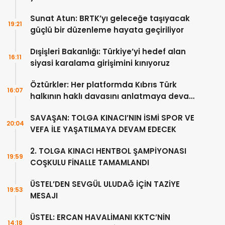
Sunat Atun: BRTK’yı geleceğe taşıyacak
19:21
güçlü bir düzenleme hayata geçiriliyor
Dışişleri Bakanlığı: Türkiye’yi hedef alan
16:11
siyasi karalama girişimini kınıyoruz
Öztürkler: Her platformda Kıbrıs Türk
16:07
halkının haklı davasını anlatmaya devam
edeceğiz
SAVAŞAN: TOLGA KINACI’NIN İSMİ SPOR VE
20:04
VEFA İLE YAŞATILMAYA DEVAM EDECEK
2. TOLGA KINACI HENTBOL ŞAMPİYONASI
19:59
COŞKULU FİNALLE TAMAMLANDI
ÜSTEL’DEN SEVGÜL ULUDAĞ İÇİN TAZİYE
19:53
MESAJI
ÜSTEL: ERCAN HAVALİMANI KKTC’NİN
14:18