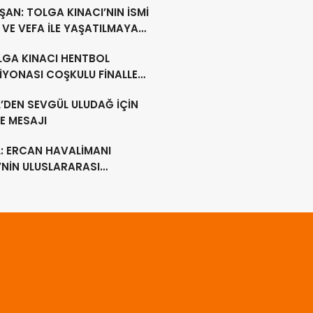
AN: TOLGA KINACI’NIN İSMİ
VE VEFA İLE YAŞATILMAYA
M EDECEK
LGA KINACI HENTBOL
İYONASI COŞKULU FİNALLE
MLANDI
’DEN SEVGÜL ULUDAĞ İÇİN
E MESAJI
L: ERCAN HAVALİMANI
’NİN ULUSLARARASI
LİMANI OLMAYA DEVAM
EK