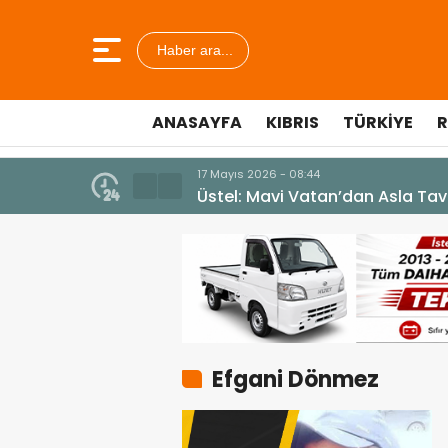
Haber ara...
ANASAYFA
KIBRIS
TÜRKIYE
R
17 Mayıs 2026 - 08:44
Üstel: Mavi Vatan’dan Asla Taviz
Efgani Dönmez