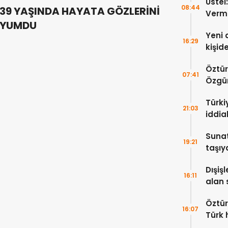
Üstel
08:44
39 YAŞINDA HAYATA GÖZLERİNİ
Verm
YUMDU
Yeni 
16:29
kişid
Öztür
07:41
Özgür
yayım
Türkiy
21:03
iddia
Sunat
19:21
taşıy
hayat
Dışişl
16:11
alan 
kınıy
Öztür
16:07
Türk 
anla