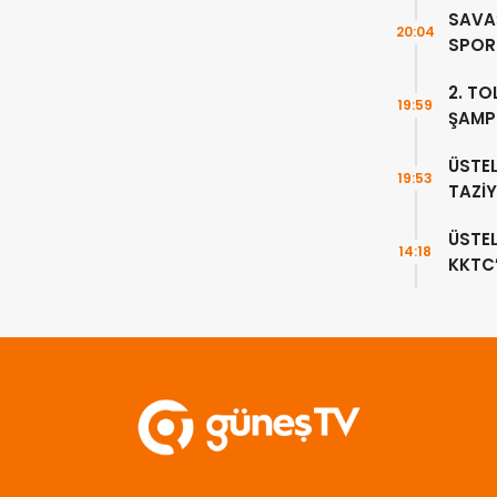
SAVAŞ
20:04
SPOR 
DEVA
2. TO
19:59
ŞAMP
TAMA
ÜSTEL
19:53
TAZİY
ÜSTE
14:18
KKTC
HAVA
EDEC