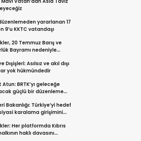
: Mavi Vatan’dan Asla Taviz
eyeceğiz
düzenlemeden yararlanan 17
en 9’u KKTC vatandaşı
kler, 20 Temmuz Barış ve
lük Bayramı nedeniyle
ladı
e Dışişleri: Asılsız ve akıl dışı
lar yok hükmündedir
 Atun: BRTK’yı geleceğe
acak güçlü bir düzenleme
a geçiriliyor
eri Bakanlığı: Türkiye’yi hedef
siyasi karalama girişimini
oruz
kler: Her platformda Kıbrıs
halkının haklı davasını
tmaya devam edeceğiz