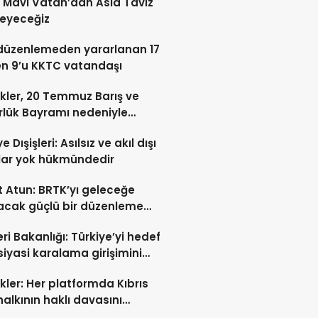
: Mavi Vatan’dan Asla Taviz
eyeceğiz
düzenlemeden yararlanan 17
en 9’u KKTC vatandaşı
kler, 20 Temmuz Barış ve
lük Bayramı nedeniyle
ladı
e Dışişleri: Asılsız ve akıl dışı
lar yok hükmündedir
 Atun: BRTK’yı geleceğe
acak güçlü bir düzenleme
a geçiriliyor
eri Bakanlığı: Türkiye’yi hedef
siyasi karalama girişimini
oruz
kler: Her platformda Kıbrıs
halkının haklı davasını
tmaya devam edeceğiz