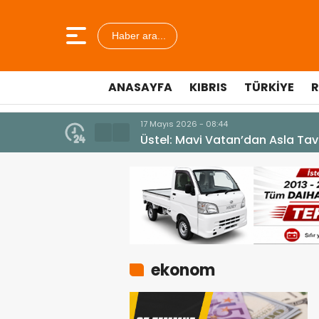
Haber ara...
ANASAYFA
KIBRIS
TÜRKIYE
R
17 Mayıs 2026 - 08:44
Üstel: Mavi Vatan’dan Asla Ta
ekonom