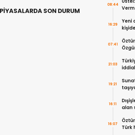
Üstel
08:44
Verm
PİYASALARDA SON DURUM
Yeni 
16:29
kişid
Öztür
07:41
Özgür
yayım
Türkiy
21:03
iddia
Sunat
19:21
taşıy
hayat
Dışişl
16:11
alan 
kınıy
Öztür
16:07
Türk 
anla