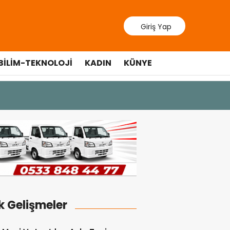
Giriş Yap
BILIM-TEKNOLOJI
KADIN
KÜNYE
7 Ağustos 202
ÜSTEL: “
k Gelişmeler