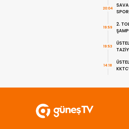
SAVAŞ
20:04
SPOR 
DEVA
2. TO
19:59
ŞAMP
TAMA
ÜSTEL
19:53
TAZİY
ÜSTE
14:18
KKTC
HAVA
EDEC