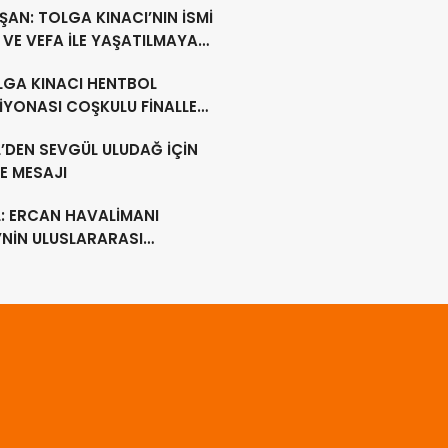
AN: TOLGA KINACI’NIN İSMİ
VE VEFA İLE YAŞATILMAYA
M EDECEK
LGA KINACI HENTBOL
İYONASI COŞKULU FİNALLE
MLANDI
’DEN SEVGÜL ULUDAĞ İÇİN
E MESAJI
L: ERCAN HAVALİMANI
’NİN ULUSLARARASI
LİMANI OLMAYA DEVAM
EK