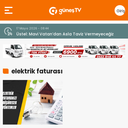
Giriş
Yap
17 Mayıs 2026 - 08:44
Üstel: Mavi Vatan’dan Asla Taviz Vermeyeceğiz
elektrik faturası