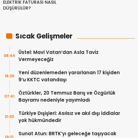
ELEKTRİK FATURASI NASIL
DÜŞÜRÜLÜR?
Sıcak Gelişmeler
Üstel: Mavi Vatan’dan Asla Taviz
08:44
Vermeyeceğiz
Yeni düzenlemeden yararlanan 17 kişiden
16:29
9’u KKTC vatandaşı
Öztürkler, 20 Temmuz Barış ve Özgürlük
07:41
Bayramı nedeniyle yayımladı
Türkiye Dışişleri: Asılsız ve akıl dışı iddialar
21:03
yok hükmündedir
Sunat Atun: BRTK’yı geleceğe taşıyacak
19:21