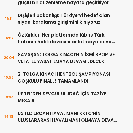
güçlü bir düzenleme hayata geçiriliyor
Dışişleri Bakanlığı: Türkiye’yi hedef alan
16:11
siyasi karalama girişimini kınıyoruz
Öztürkler: Her platformda Kıbrıs Türk
16:07
halkının haklı davasını anlatmaya devam
edeceğiz
SAVAŞAN: TOLGA KINACI’NIN İSMİ SPOR VE
20:04
VEFA İLE YAŞATILMAYA DEVAM EDECEK
2. TOLGA KINACI HENTBOL ŞAMPİYONASI
19:59
COŞKULU FİNALLE TAMAMLANDI
ÜSTEL’DEN SEVGÜL ULUDAĞ İÇİN TAZİYE
19:53
MESAJI
ÜSTEL: ERCAN HAVALİMANI KKTC’NİN
14:18
ULUSLARARASI HAVALİMANI OLMAYA DEVAM
EDECEK