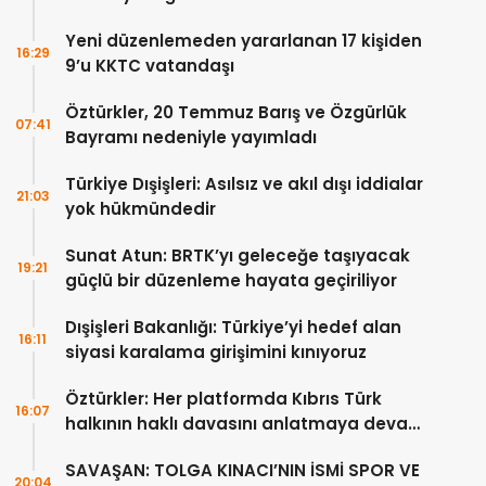
Yeni düzenlemeden yararlanan 17 kişiden
16:29
9’u KKTC vatandaşı
Öztürkler, 20 Temmuz Barış ve Özgürlük
07:41
Bayramı nedeniyle yayımladı
Türkiye Dışişleri: Asılsız ve akıl dışı iddialar
21:03
yok hükmündedir
Sunat Atun: BRTK’yı geleceğe taşıyacak
19:21
güçlü bir düzenleme hayata geçiriliyor
Dışişleri Bakanlığı: Türkiye’yi hedef alan
16:11
siyasi karalama girişimini kınıyoruz
Öztürkler: Her platformda Kıbrıs Türk
16:07
halkının haklı davasını anlatmaya devam
edeceğiz
SAVAŞAN: TOLGA KINACI’NIN İSMİ SPOR VE
20:04