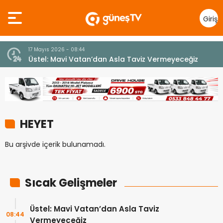
Giriş
Yap
17 Mayıs 2026 - 08:44
Üstel: Mavi Vatan’dan Asla Taviz Vermeyeceğiz
HEYET
Bu arşivde içerik bulunamadı.
Sıcak Gelişmeler
Üstel: Mavi Vatan’dan Asla Taviz
08:44
Vermeyeceğiz