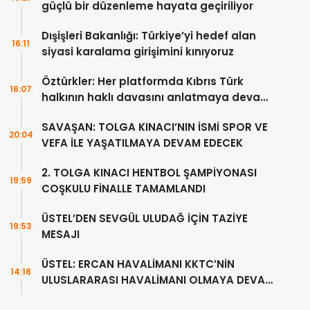
güçlü bir düzenleme hayata geçiriliyor
Dışişleri Bakanlığı: Türkiye’yi hedef alan
16:11
siyasi karalama girişimini kınıyoruz
Öztürkler: Her platformda Kıbrıs Türk
16:07
halkının haklı davasını anlatmaya devam
edeceğiz
SAVAŞAN: TOLGA KINACI’NIN İSMİ SPOR VE
20:04
VEFA İLE YAŞATILMAYA DEVAM EDECEK
2. TOLGA KINACI HENTBOL ŞAMPİYONASI
19:59
COŞKULU FİNALLE TAMAMLANDI
ÜSTEL’DEN SEVGÜL ULUDAĞ İÇİN TAZİYE
19:53
MESAJI
ÜSTEL: ERCAN HAVALİMANI KKTC’NİN
14:18
ULUSLARARASI HAVALİMANI OLMAYA DEVAM
EDECEK