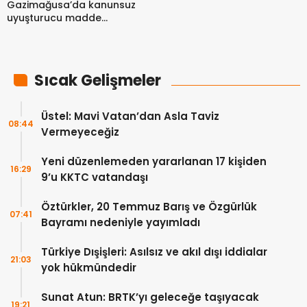
Gazimağusa’da kanunsuz
uyuşturucu madde
tasarrufu… 2 kişi tutuklandı
Sıcak Gelişmeler
Üstel: Mavi Vatan’dan Asla Taviz
08:44
Vermeyeceğiz
Yeni düzenlemeden yararlanan 17 kişiden
16:29
9’u KKTC vatandaşı
Öztürkler, 20 Temmuz Barış ve Özgürlük
07:41
Bayramı nedeniyle yayımladı
Türkiye Dışişleri: Asılsız ve akıl dışı iddialar
21:03
yok hükmündedir
Sunat Atun: BRTK’yı geleceğe taşıyacak
19:21