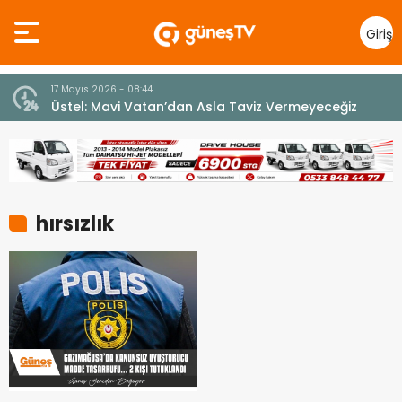
Giriş
Yap
17 Mayıs 2026 - 08:44
Üstel: Mavi Vatan’dan Asla Taviz Vermeyeceğiz
hırsızlık