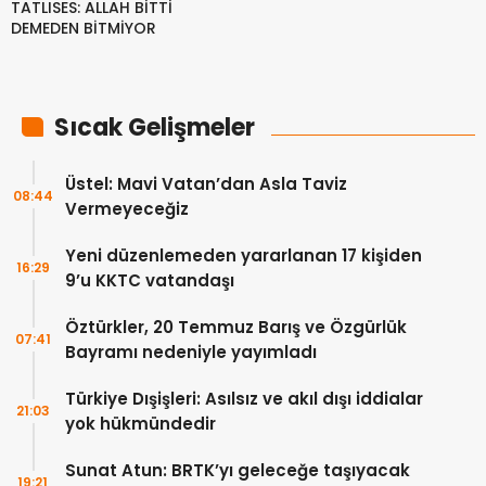
TATLISES: ALLAH BİTTİ
DEMEDEN BİTMİYOR
Sıcak Gelişmeler
Üstel: Mavi Vatan’dan Asla Taviz
08:44
Vermeyeceğiz
Yeni düzenlemeden yararlanan 17 kişiden
16:29
9’u KKTC vatandaşı
Öztürkler, 20 Temmuz Barış ve Özgürlük
07:41
Bayramı nedeniyle yayımladı
Türkiye Dışişleri: Asılsız ve akıl dışı iddialar
21:03
yok hükmündedir
Sunat Atun: BRTK’yı geleceğe taşıyacak
19:21