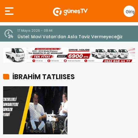
Giriş
Yap
17 Mayıs 2026 - 08:44
Üstel: Mavi Vatan’dan Asla Taviz Vermeyeceğiz
İBRAHİM TATLIISES