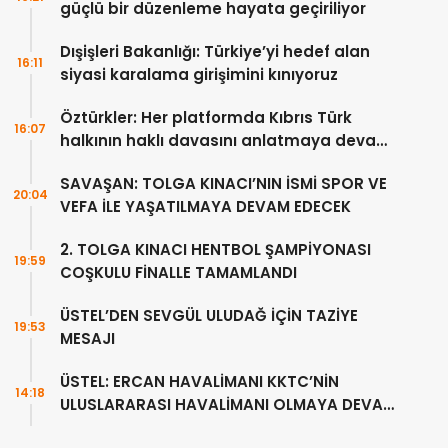
güçlü bir düzenleme hayata geçiriliyor
Dışişleri Bakanlığı: Türkiye’yi hedef alan
16:11
siyasi karalama girişimini kınıyoruz
Öztürkler: Her platformda Kıbrıs Türk
16:07
halkının haklı davasını anlatmaya devam
edeceğiz
SAVAŞAN: TOLGA KINACI’NIN İSMİ SPOR VE
20:04
VEFA İLE YAŞATILMAYA DEVAM EDECEK
2. TOLGA KINACI HENTBOL ŞAMPİYONASI
19:59
COŞKULU FİNALLE TAMAMLANDI
ÜSTEL’DEN SEVGÜL ULUDAĞ İÇİN TAZİYE
19:53
MESAJI
ÜSTEL: ERCAN HAVALİMANI KKTC’NİN
14:18
ULUSLARARASI HAVALİMANI OLMAYA DEVAM
EDECEK