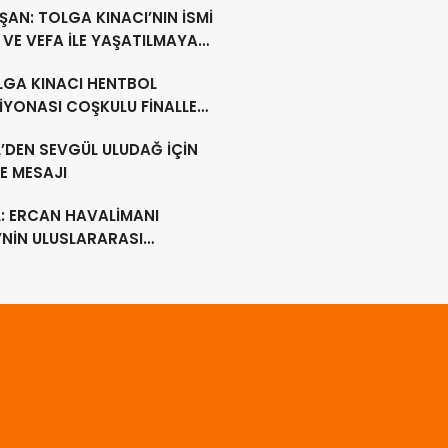
AN: TOLGA KINACI’NIN İSMİ
VE VEFA İLE YAŞATILMAYA
M EDECEK
LGA KINACI HENTBOL
İYONASI COŞKULU FİNALLE
MLANDI
’DEN SEVGÜL ULUDAĞ İÇİN
E MESAJI
L: ERCAN HAVALİMANI
’NİN ULUSLARARASI
LİMANI OLMAYA DEVAM
EK