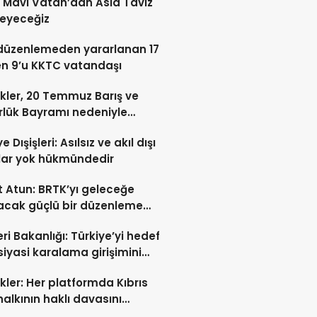
: Mavi Vatan’dan Asla Taviz
eyeceğiz
düzenlemeden yararlanan 17
en 9’u KKTC vatandaşı
kler, 20 Temmuz Barış ve
lük Bayramı nedeniyle
ladı
e Dışişleri: Asılsız ve akıl dışı
lar yok hükmündedir
 Atun: BRTK’yı geleceğe
acak güçlü bir düzenleme
a geçiriliyor
eri Bakanlığı: Türkiye’yi hedef
siyasi karalama girişimini
oruz
kler: Her platformda Kıbrıs
halkının haklı davasını
tmaya devam edeceğiz