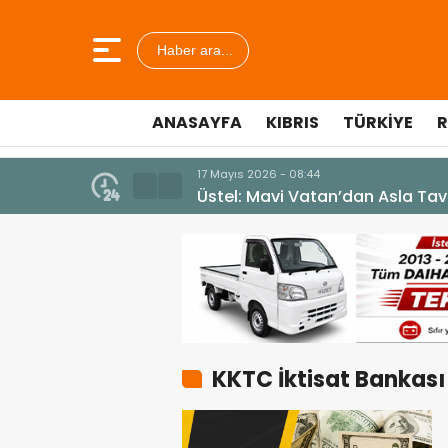
Haber ara...
ANASAYFA
KIBRIS
TÜRKIYE
R
17 Mayıs 2026 - 08:44
Üstel: Mavi Vatan’dan Asla Taviz Verme
KKTC İktisat Bankası