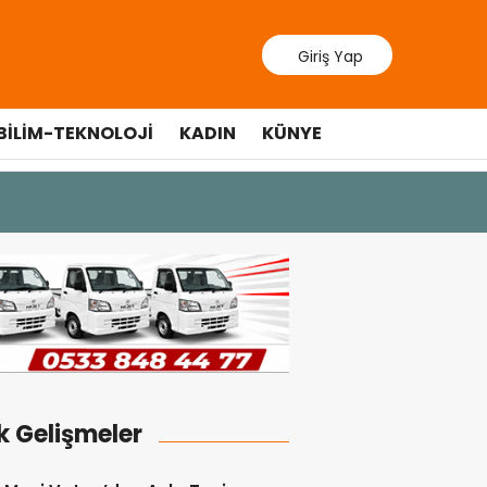
Giriş Yap
BILIM-TEKNOLOJI
KADIN
KÜNYE
7 Ağustos 2026 - 12:36
ÜSTEL: “ERENKÖY 
k Gelişmeler