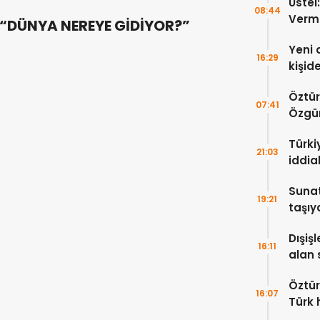
Üstel
08:44
Verm
“DÜNYA NEREYE GİDİYOR?”
Yeni 
16:29
kişid
Öztür
07:41
Özgür
yayım
Türkiy
21:03
iddia
Sunat
19:21
taşıy
hayat
Dışişl
16:11
alan 
kınıy
Öztür
16:07
Türk 
anla