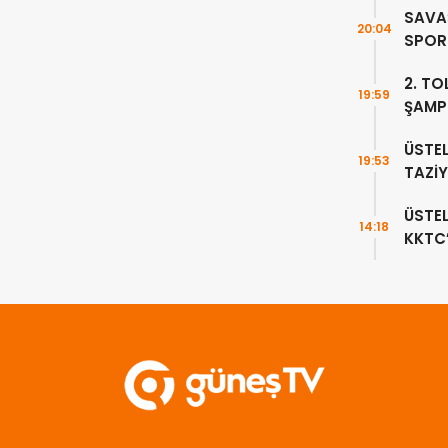
SAVAŞ
20:04
SPOR 
DEVA
2. TO
19:59
ŞAMP
TAMA
ÜSTEL
19:53
TAZİY
ÜSTE
14:18
KKTC
HAVA
EDEC