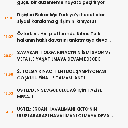
güçlü bir düzenleme hayata geçiriliyor
Dışişleri Bakanlığı: Türkiye’yi hedef alan
16:11
siyasi karalama girişimini kınıyoruz
Öztürkler: Her platformda Kıbrıs Türk
16:07
halkının haklı davasını anlatmaya devam
edeceğiz
SAVAŞAN: TOLGA KINACI’NIN İSMİ SPOR VE
20:04
VEFA İLE YAŞATILMAYA DEVAM EDECEK
2. TOLGA KINACI HENTBOL ŞAMPİYONASI
19:59
COŞKULU FİNALLE TAMAMLANDI
ÜSTEL’DEN SEVGÜL ULUDAĞ İÇİN TAZİYE
19:53
MESAJI
ÜSTEL: ERCAN HAVALİMANI KKTC’NİN
14:18
ULUSLARARASI HAVALİMANI OLMAYA DEVAM
EDECEK