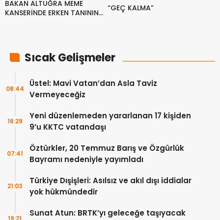
BAKAN ALTUĞRA MEME
“GEÇ KALMA”
KANSERİNDE ERKEN TANININ
ÖNEMİNE DİKKAT ÇEKTİ
Sıcak Gelişmeler
Üstel: Mavi Vatan’dan Asla Taviz
08:44
Vermeyeceğiz
Yeni düzenlemeden yararlanan 17 kişiden
16:29
9’u KKTC vatandaşı
Öztürkler, 20 Temmuz Barış ve Özgürlük
07:41
Bayramı nedeniyle yayımladı
Türkiye Dışişleri: Asılsız ve akıl dışı iddialar
21:03
yok hükmündedir
Sunat Atun: BRTK’yı geleceğe taşıyacak
19:21