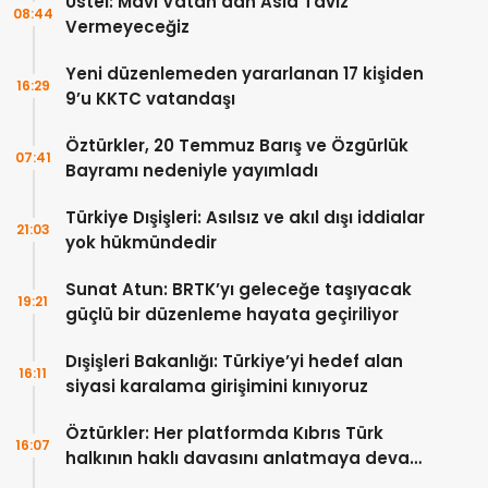
Üstel: Mavi Vatan’dan Asla Taviz
08:44
Vermeyeceğiz
Yeni düzenlemeden yararlanan 17 kişiden
16:29
9’u KKTC vatandaşı
Öztürkler, 20 Temmuz Barış ve Özgürlük
07:41
Bayramı nedeniyle yayımladı
Türkiye Dışişleri: Asılsız ve akıl dışı iddialar
21:03
yok hükmündedir
Sunat Atun: BRTK’yı geleceğe taşıyacak
19:21
güçlü bir düzenleme hayata geçiriliyor
Dışişleri Bakanlığı: Türkiye’yi hedef alan
16:11
siyasi karalama girişimini kınıyoruz
Öztürkler: Her platformda Kıbrıs Türk
16:07
halkının haklı davasını anlatmaya devam
edeceğiz