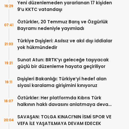
Yeni düzenlemeden yararlanan 17 kişiden
16:29
9’u KKTC vatandaşı
Öztürkler, 20 Temmuz Barış ve Özgürlük
07:41
Bayramı nedeniyle yayımladı
Türkiye Dışişleri: Asılsız ve akıl dışı iddialar
21:03
yok hükmündedir
Sunat Atun: BRTK’yı geleceğe taşıyacak
19:21
güçlü bir düzenleme hayata geçiriliyor
Dışişleri Bakanlığı: Türkiye’yi hedef alan
16:11
siyasi karalama girişimini kınıyoruz
Öztürkler: Her platformda Kıbrıs Türk
16:07
halkının haklı davasını anlatmaya devam
edeceğiz
SAVAŞAN: TOLGA KINACI’NIN İSMİ SPOR VE
20:04
VEFA İLE YAŞATILMAYA DEVAM EDECEK