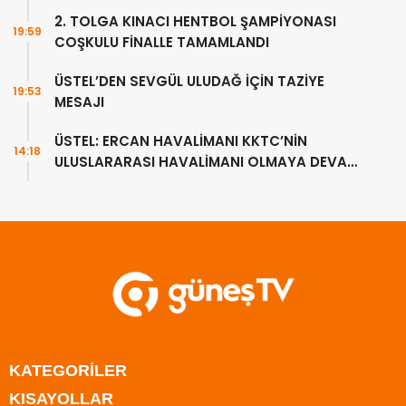
2. TOLGA KINACI HENTBOL ŞAMPİYONASI
19:59
COŞKULU FİNALLE TAMAMLANDI
ÜSTEL’DEN SEVGÜL ULUDAĞ İÇİN TAZİYE
19:53
MESAJI
ÜSTEL: ERCAN HAVALİMANI KKTC’NİN
14:18
ULUSLARARASI HAVALİMANI OLMAYA DEVAM
EDECEK
KATEGORİLER
KISAYOLLAR