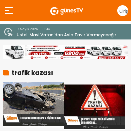
Giriş
Yap
7 Ağustos 2026 - 12:36
z
ÜSTEL: “ERENKÖY RUHU SONSUZA DEK YAŞAYACAK”
trafik kazası