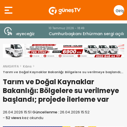
Giriş
Yap
10 Temmuz 2026 - 18:49
z
Cumhurbaşkanı Erhürman sergi açılışında
fenalaşarak hastaneye kaldırıldı
ANASAYFA
Kıbrıs
Tarım ve Doğal Kaynaklar Bakanlığı: Bölgelere su verilmeye başlandı;
projede ilerleme var
Tarım ve Doğal Kaynaklar
Bakanlığı: Bölgelere su verilmeye
başlandı; projede ilerleme var
26.04.2026 15:51
Güncellenme :
26.04.2026 15:52
-
52 views
kez okundu