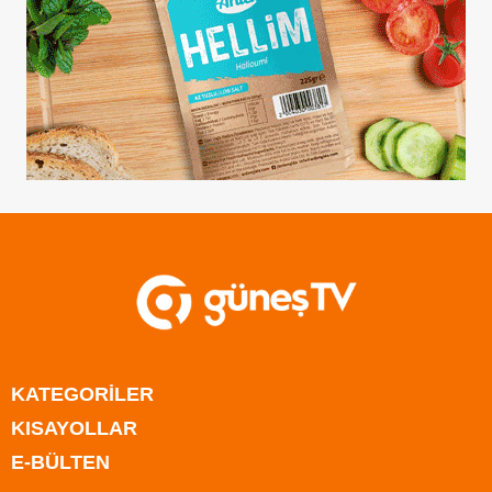
KATEGORİLER
KISAYOLLAR
Anasayfa
E-BÜLTEN
Kıbrıs
Anasayfa