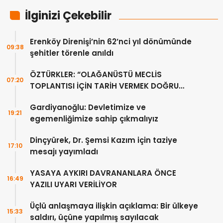
İlginizi Çekebilir
Erenköy Direnişi’nin 62’nci yıl dönümünde
09:38
şehitler törenle anıldı
ÖZTÜRKLER: “OLAĞANÜSTÜ MECLİS
07:20
TOPLANTISI İÇİN TARİH VERMEK DOĞRU
DEĞİL”
Gardiyanoğlu: Devletimize ve
19:21
egemenliğimize sahip çıkmalıyız
Dinçyürek, Dr. Şemsi Kazım için taziye
17:10
mesajı yayımladı
YASAYA AYKIRI DAVRANANLARA ÖNCE
16:49
YAZILI UYARI VERİLİYOR
Üçlü anlaşmaya ilişkin açıklama: Bir ülkeye
15:33
saldırı, üçüne yapılmış sayılacak