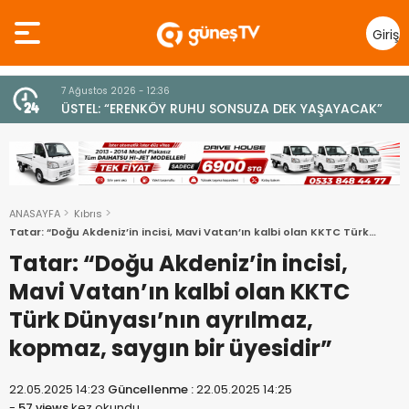
Giriş
Yap
7 Ağustos 2026 - 12:36
z
ÜSTEL: “ERENKÖY RUHU SONSUZA DEK YAŞAYACAK”
ANASAYFA
Kıbrıs
Tatar: “Doğu Akdeniz’in incisi, Mavi Vatan’ın kalbi olan KKTC Türk
Dünyası’nın ayrılmaz, kopmaz, saygın bir üyesidir”
Tatar: “Doğu Akdeniz’in incisi,
Mavi Vatan’ın kalbi olan KKTC
Türk Dünyası’nın ayrılmaz,
kopmaz, saygın bir üyesidir”
22.05.2025 14:23
Güncellenme :
22.05.2025 14:25
-
57 views
kez okundu