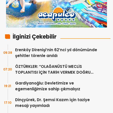
İlginizi Çekebilir
Erenköy Direnişi’nin 62’nci yıl dönümünde
09:38
şehitler törenle anıldı
ÖZTÜRKLER: “OLAĞANÜSTÜ MECLİS
07:20
TOPLANTISI İÇİN TARİH VERMEK DOĞRU
DEĞİL”
Gardiyanoğlu: Devletimize ve
19:21
egemenliğimize sahip çıkmalıyız
Dinçyürek, Dr. Şemsi Kazım için taziye
17:10
mesajı yayımladı