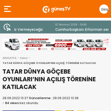
Giriş
Yap
10 Temmuz 2026 - 18:49
z
Cumhurbaşkanı Erhürman sergi açılışında
fenalaşarak hastaneye kaldırıldı
ANASAYFA
Kıbrıs
TATAR DÜNYA GÖÇEBE OYUNLARI’NIN AÇILIŞ TÖRENİNE KATILACAK
TATAR DÜNYA GÖÇEBE
OYUNLARI’NIN AÇILIŞ TÖRENİNE
KATILACAK
28.09.2022 13:37
Güncellenme :
28.09.2022 13:38
-
84 views
kez okundu