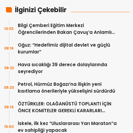
İlginizi Çekebilir
Bilgi Çemberi Eğitim Merkezi
10:03
Öğrencilerinden Bakan Çavuş’a Anlamlı
Ziyaret
Oğuz: “Hedefimiz dijital devlet ve güçlü
08:16
kurumlar”
Hava sıcaklığı 39 derece dolaylarında
06:22
seyrediyor
Petrol, Hürmüz Boğazı’na ilişkin yeni
06:20
kısıtlama önerileriyle yükselişini sürdürdü
ÖZTÜRKLER: OLAĞANÜSTÜ TOPLANTI İÇİN
06:19
ÖNCE KOMİTELER GEREKLİ KARARLARI
ÜRETMELİDİR
İskele, ilk kez “Uluslararası Yarı Maraton”a
15:50
ev sahipliği yapacak