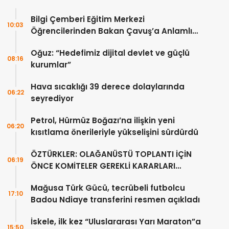
Bilgi Çemberi Eğitim Merkezi
10:03
Öğrencilerinden Bakan Çavuş’a Anlamlı
Ziyaret
Oğuz: “Hedefimiz dijital devlet ve güçlü
08:16
kurumlar”
Hava sıcaklığı 39 derece dolaylarında
06:22
seyrediyor
Petrol, Hürmüz Boğazı’na ilişkin yeni
06:20
kısıtlama önerileriyle yükselişini sürdürdü
ÖZTÜRKLER: OLAĞANÜSTÜ TOPLANTI İÇİN
06:19
ÖNCE KOMİTELER GEREKLİ KARARLARI
ÜRETMELİDİR
Mağusa Türk Gücü, tecrübeli futbolcu
17:10
Badou Ndiaye transferini resmen açıkladı
İskele, ilk kez “Uluslararası Yarı Maraton”a
15:50