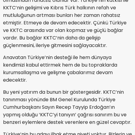
olmasından rahatsız olanlar var. Türkiye’nin katkısı ile
KKTC’nin gelişimi ve Kıbrıs Türk halkının refah ve
mutluluğunun artması bunları her zaman rahatsız
etmiştir. Etmeye de devam edecektir. Çünkü Türkiye
ve KKTC arasında var olan kopmaz ve güçlü bağlar
vardır. Bu bağlar KKTC’nin daha da gelişip
güçlenmesini, ileriye gitmesini sağlayacaktır.
Anavatan Türkiye’nin desteği ile hem dünyaya
kendimizi kabul ettirmek hem de bu topraklarda
kurumsallaşma ve gelişme çabalarımız devam
edecektir.
Bu yeni yatırım da bunun bir göstergesidir. KKTC’nin
tanınması yönünde BM Genel Kurulunda Türkiye
Cumhurbaşkanı Sayın Recep Tayyip Erdoğan’ın
yapmış olduğu ‘KKTC’yi tanıyın’ çağrısı sanırım bu ve
benzeri eylemlere destek verenlere en güzel cevaptır.
Türkiye’nin bu adayı ilhak etme niyeti yoktur. Bizlerin ve