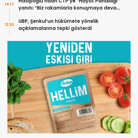
Hasipoğlu’ndan CTP’ye “Hayat Pahalılığı”
14:17
yanıtı: “Biz rakamlarla konuşmaya devam
edeceğiz”
UBP, Şenkul’un hükümete yönelik
12:20
açıklamalarına tepki gösterdi