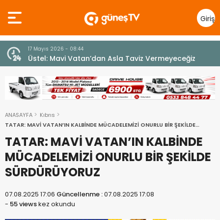
Giriş
Yap
7 Ağustos 2026 - 12:36
z
ÜSTEL: “ERENKÖY RUHU SONSUZA DEK YAŞAYACAK”
ANASAYFA
Kıbrıs
TATAR: MAVİ VATAN’IN KALBİNDE MÜCADELEMİZİ ONURLU BİR ŞEKİLDE
SÜRDÜRÜYORUZ
TATAR: MAVİ VATAN’IN KALBİNDE
MÜCADELEMİZİ ONURLU BİR ŞEKİLDE
SÜRDÜRÜYORUZ
07.08.2025 17:06
Güncellenme :
07.08.2025 17:08
-
55 views
kez okundu