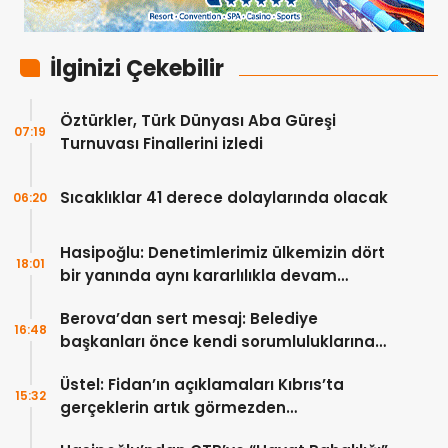
İlginizi Çekebilir
Öztürkler, Türk Dünyası Aba Güreşi
07:19
Turnuvası Finallerini izledi
Sıcaklıklar 41 derece dolaylarında olacak
06:20
Hasipoğlu: Denetimlerimiz ülkemizin dört
18:01
bir yanında aynı kararlılıkla devam
edecek
Berova’dan sert mesaj: Belediye
16:48
başkanları önce kendi sorumluluklarına
bakmalı
Üstel: Fidan’ın açıklamaları Kıbrıs’ta
15:32
gerçeklerin artık görmezden
gelinemeyeceğini ortaya koydu