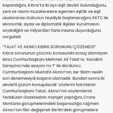
kapandığını, Kıbrıs’ta iki ayrı eşit devlet bulunduğunu,
yeni ve resmi müzakerelere egemen eşitlik ve eşit
uluslararası statünün teyidiyle başlanacağını, KKTC ile
ekonomik, siyasi ve diplomatik ilişkiler kurulmasını
söylediğini ve milyardan fazla insana duyurduğunu
vurguladı.
“TALAT VE AKINCI KIBRIS SORUNUNU ÇÖZEMEDİ”
Kıbrıs sorununun çözümü konusunda sonuç alamayan
ikinci Cumhurbaşkanı Mehmet Ali Talat’ın, ‘Kendimi
Sarayönü’nde asayım mı ?’ ile dördüncü
Cumhurbaşkanı Mustafa Akıncı’nın, ise ‘Bizim neslin
son denemesiydi başarılı olamadık. Bundan sonra iki
devletli çözüm konuşulacak’ sözlerini hatırlatan
Cumhurbaşkanı Tatar, Akıncı’nın söylemlerini
Yenidüzen Gazetesinin manşet yaptığını, Crans
Montana görüşmelerindeki başarısızlığa rağmen
Akıncı’nın fikir değişerek Berlin’deki görüşmelere