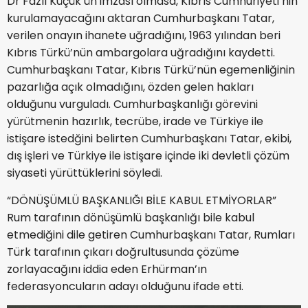
Dr Fazıl Küçük’ün imzası olmasa, Kıbrıs Cumhuriyeti’nin
kurulamayacağını aktaran Cumhurbaşkanı Tatar,
verilen onayın ihanete uğradığını, 1963 yılından beri
Kıbrıs Türkü’nün ambargolara uğradığını kaydetti.
Cumhurbaşkanı Tatar, Kıbrıs Türkü’nün egemenliğinin
pazarlığa açık olmadığını, özden gelen hakları
olduğunu vurguladı. Cumhurbaşkanlığı görevini
yürütmenin hazırlık, tecrübe, irade ve Türkiye ile
istişare istedğini belirten Cumhurbaşkanı Tatar, ekibi,
dış işleri ve Türkiye ile istişare içinde iki devletli çözüm
siyaseti yürüttüklerini söyledi.
“DÖNÜŞÜMLÜ BAŞKANLIĞI BİLE KABUL ETMİYORLAR”
Rum tarafının dönüşümlü başkanlığı bile kabul
etmediğini dile getiren Cumhurbaşkanı Tatar, Rumları
Türk tarafının çıkarı doğrultusunda çözüme
zorlayacağını iddia eden Erhürman’ın
federasyoncuların adayı olduğunu ifade etti.