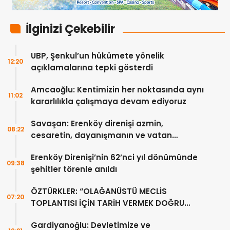
İlginizi Çekebilir
UBP, Şenkul’un hükümete yönelik
12:20
açıklamalarına tepki gösterdi
Amcaoğlu: Kentimizin her noktasında aynı
11:02
kararlılıkla çalışmaya devam ediyoruz
Savaşan: Erenköy direnişi azmin,
08:22
cesaretin, dayanışmanın ve vatan
sevgisinin eşsiz bir örneğidir
Erenköy Direnişi’nin 62’nci yıl dönümünde
09:38
şehitler törenle anıldı
ÖZTÜRKLER: “OLAĞANÜSTÜ MECLİS
07:20
TOPLANTISI İÇİN TARİH VERMEK DOĞRU
DEĞİL”
Gardiyanoğlu: Devletimize ve