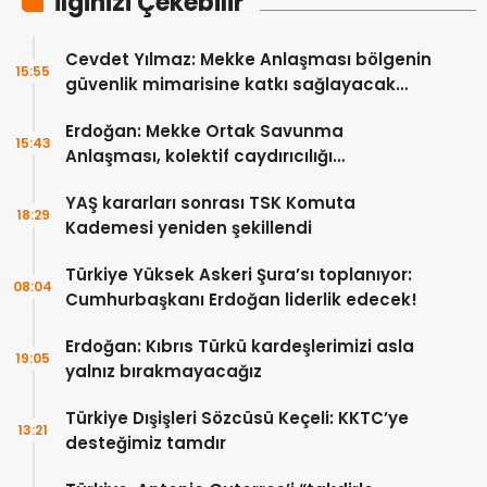
İlginizi Çekebilir
Cevdet Yılmaz: Mekke Anlaşması bölgenin
15:55
güvenlik mimarisine katkı sağlayacak
tarihi bir adım
Erdoğan: Mekke Ortak Savunma
15:43
Anlaşması, kolektif caydırıcılığı
güçlendirecek
YAŞ kararları sonrası TSK Komuta
18:29
Kademesi yeniden şekillendi
Türkiye Yüksek Askeri Şura’sı toplanıyor:
08:04
Cumhurbaşkanı Erdoğan liderlik edecek!
Erdoğan: Kıbrıs Türkü kardeşlerimizi asla
19:05
yalnız bırakmayacağız
Türkiye Dışişleri Sözcüsü Keçeli: KKTC’ye
13:21
desteğimiz tamdır