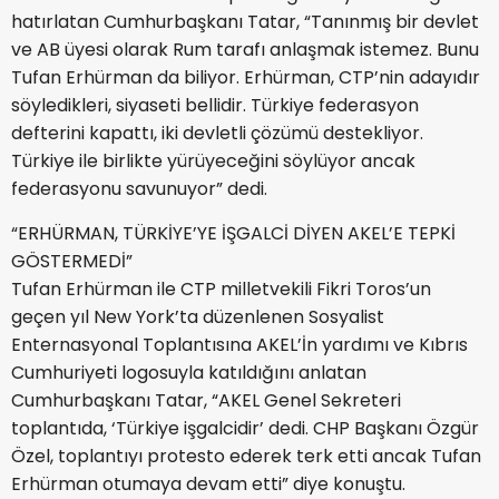
hatırlatan Cumhurbaşkanı Tatar, “Tanınmış bir devlet
ve AB üyesi olarak Rum tarafı anlaşmak istemez. Bunu
Tufan Erhürman da biliyor. Erhürman, CTP’nin adayıdır
söyledikleri, siyaseti bellidir. Türkiye federasyon
defterini kapattı, iki devletli çözümü destekliyor.
Türkiye ile birlikte yürüyeceğini söylüyor ancak
federasyonu savunuyor” dedi.
“ERHÜRMAN, TÜRKİYE’YE İŞGALCİ DİYEN AKEL’E TEPKİ
GÖSTERMEDİ”
Tufan Erhürman ile CTP milletvekili Fikri Toros’un
geçen yıl New York’ta düzenlenen Sosyalist
Enternasyonal Toplantısına AKEL’İn yardımı ve Kıbrıs
Cumhuriyeti logosuyla katıldığını anlatan
Cumhurbaşkanı Tatar, “AKEL Genel Sekreteri
toplantıda, ‘Türkiye işgalcidir’ dedi. CHP Başkanı Özgür
Özel, toplantıyı protesto ederek terk etti ancak Tufan
Erhürman otumaya devam etti” diye konuştu.