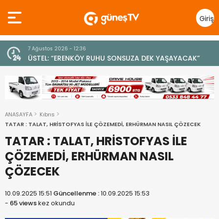
Giriş
Yap
7 Ağustos 2026 - 12:36
z
ÜSTEL: “ERENKÖY RUHU SONSUZA DEK YAŞAYACAK”
ANASAYFA
Kıbrıs
TATAR : TALAT, HRİSTOFYAS İLE ÇÖZEMEDİ, ERHÜRMAN NASIL ÇÖZECEK
TATAR : TALAT, HRİSTOFYAS İLE
ÇÖZEMEDİ, ERHÜRMAN NASIL
ÇÖZECEK
10.09.2025 15:51
Güncellenme :
10.09.2025 15:53
-
65 views
kez okundu