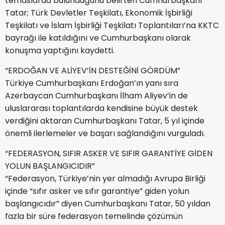
temaslarda bulunduğunu belirten Cumhurbaşkanı
Tatar; Türk Devletler Teşkilatı, Ekonomik İşbirliği
Teşkilatı ve İslam İşbirliği Teşkilatı Toplantıları’na KKTC
bayrağı ile katıldığını ve Cumhurbaşkanı olarak
konuşma yaptığını kaydetti.
“ERDOĞAN VE ALİYEV’İN DESTEĞİNİ GÖRDÜM”
Türkiye Cumhurbaşkanı Erdoğan’ın yanı sıra
Azerbaycan Cumhurbaşkanı İlham Aliyev’in de
uluslararası toplantılarda kendisine büyük destek
verdiğini aktaran Cumhurbaşkanı Tatar, 5 yıl içinde
önemli ilerlemeler ve başarı sağlandığını vurguladı.
“FEDERASYON, SIFIR ASKER VE SIFIR GARANTİYE GİDEN
YOLUN BAŞLANGICIDIR”
“Federasyon, Türkiye’nin yer almadığı Avrupa Birliği
içinde “sıfır asker ve sıfır garantiye” giden yolun
başlangıcıdır” diyen Cumhurbaşkanı Tatar, 50 yıldan
fazla bir süre federasyon temelinde çözümün