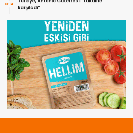
Türkiye, Antonio Guterres’i “takdirle
13:14
karşıladı”