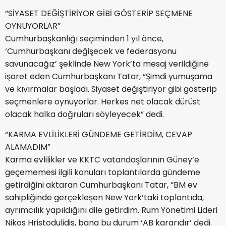
“SİYASET DEĞİŞTİRİYOR GİBİ GÖSTERİP SEÇMENE
OYNUYORLAR”
Cumhurbaşkanlığı seçiminden 1 yıl önce,
‘Cumhurbaşkanı değişecek ve federasyonu
savunacağız’ şeklinde New York’ta mesaj verildiğine
işaret eden Cumhurbaşkanı Tatar, “Şimdi yumuşama
ve kıvırmalar başladı. Siyaset değiştiriyor gibi gösterip
seçmenlere oynuyorlar. Herkes net olacak dürüst
olacak halka doğruları söyleyecek” dedi.
“KARMA EVLİLİKLERİ GÜNDEME GETİRDİM, CEVAP
ALAMADIM”
Karma evlilikler ve KKTC vatandaşlarının Güney’e
geçememesi ilgili konuları toplantılarda gündeme
getirdiğini aktaran Cumhurbaşkanı Tatar, “BM ev
sahipliğinde gerçekleşen New York’taki toplantıda,
ayrımcılık yapıldığını dile getirdim. Rum Yönetimi Lideri
Nikos Hristodulidis, bana bu durum ‘AB kararıdır’ dedi.