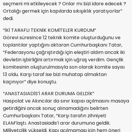
seçmeni mi etkileyecek ? Onlar mı bizi idare edecek ?
Ortalığı germek için kapılarda sıkışıklık yaratıyorlar”
dedi.
“İKİ TARAFLI TEKNİK KOMİTELER KURDUM”
Görevi süresince 12 teknik komite oluşturduğunu ve
toplantılar yaptığını aktaran Cumhurbaşkanı Tatar,
“Federasyonu çağrıştırdığı için eleştiri aldım ancak iki
devletin işbirliğini artırmak için uğraş verdim. Gençlik
komitesinin oluşturulmasıyla son olarak komite sayısı
13 oldu. Karşı taraf ise bizi muhatap almaktan
kaçınıyor” diye konuştu.
“ANASTASIADİS’İ ARAR DURUMA GELDİK”
Haspolat ve Akıncılar da sınır kapısı açılmasını masaya
getirdiğini ancak sonuç alınamadığını belirten
Cumhurbaşkanı Tatar, “Karşı tarafın zihniyeti
ELAM’laştı. Anastasiadis’i arar durumuna geldik.
Milliyetçilik yükseldi. Kapı açılmaması için hem öneri