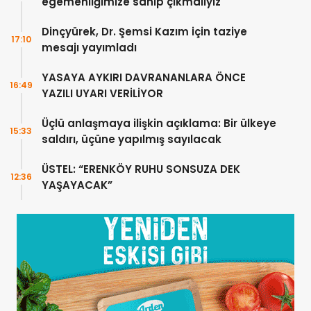
egemenliğimize sahip çıkmalıyız
Dinçyürek, Dr. Şemsi Kazım için taziye
17:10
mesajı yayımladı
YASAYA AYKIRI DAVRANANLARA ÖNCE
16:49
YAZILI UYARI VERİLİYOR
Üçlü anlaşmaya ilişkin açıklama: Bir ülkeye
15:33
saldırı, üçüne yapılmış sayılacak
ÜSTEL: “ERENKÖY RUHU SONSUZA DEK
12:36
YAŞAYACAK”