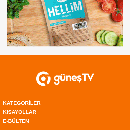
KATEGORİLER
KISAYOLLAR
Anasayfa
E-BÜLTEN
Kıbrıs
Anasayfa