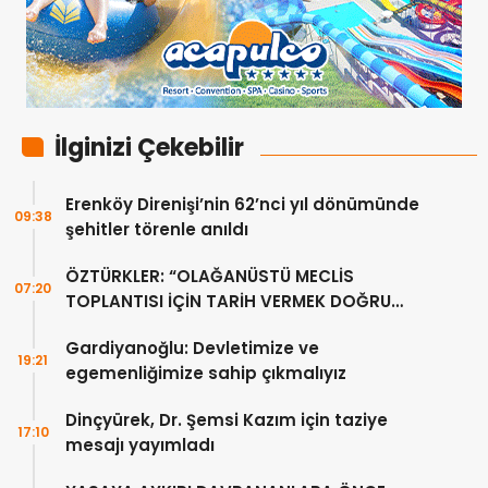
İlginizi Çekebilir
Erenköy Direnişi’nin 62’nci yıl dönümünde
09:38
şehitler törenle anıldı
ÖZTÜRKLER: “OLAĞANÜSTÜ MECLİS
07:20
TOPLANTISI İÇİN TARİH VERMEK DOĞRU
DEĞİL”
Gardiyanoğlu: Devletimize ve
19:21
egemenliğimize sahip çıkmalıyız
Dinçyürek, Dr. Şemsi Kazım için taziye
17:10
mesajı yayımladı