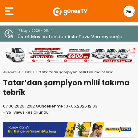
Giriş
Yap
7 Ağustos 2026 - 12:36
z
ÜSTEL: “ERENKÖY RUHU SONSUZA DEK YAŞAYACAK”
ANASAYFA
Kıbrıs
Tatar’dan şampiyon milli takıma tebrik
Tatar’dan şampiyon milli takıma
tebrik
07.06.2026 12:02
Güncellenme :
07.06.2026 12:03
-
351 views
kez okundu