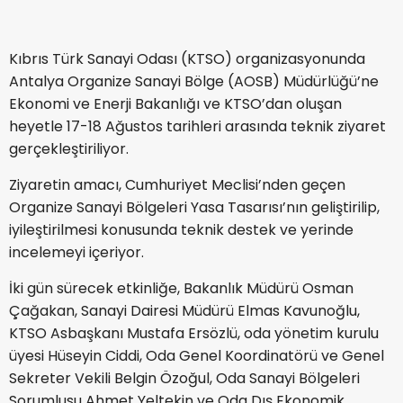
Kıbrıs Türk Sanayi Odası (KTSO) organizasyonunda
Antalya Organize Sanayi Bölge (AOSB) Müdürlüğü’ne
Ekonomi ve Enerji Bakanlığı ve KTSO’dan oluşan
heyetle 17-18 Ağustos tarihleri arasında teknik ziyaret
gerçekleştiriliyor.
Ziyaretin amacı, Cumhuriyet Meclisi’nden geçen
Organize Sanayi Bölgeleri Yasa Tasarısı’nın geliştirilip,
iyileştirilmesi konusunda teknik destek ve yerinde
incelemeyi içeriyor.
İki gün sürecek etkinliğe, Bakanlık Müdürü Osman
Çağakan, Sanayi Dairesi Müdürü Elmas Kavunoğlu,
KTSO Asbaşkanı Mustafa Ersözlü, oda yönetim kurulu
üyesi Hüseyin Ciddi, Oda Genel Koordinatörü ve Genel
Sekreter Vekili Belgin Özoğul, Oda Sanayi Bölgeleri
Sorumlusu Ahmet Yeltekin ve Oda Dış Ekonomik