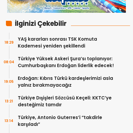
İlginizi Çekebilir
YAŞ kararları sonrası TSK Komuta
18:29
Kademesi yeniden şekillendi
Türkiye Yüksek Askeri Şura’sı toplanıyor:
08:04
Cumhurbaşkanı Erdoğan liderlik edecek!
Erdoğan: Kıbrıs Türkü kardeşlerimizi asla
19:05
yalnız bırakmayacağız
Türkiye Dışişleri Sözcüsü Keçeli: KKTC’ye
13:21
desteğimiz tamdır
Türkiye, Antonio Guterres’i “takdirle
13:14
karşıladı”