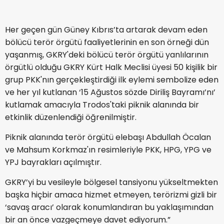
Her geçen gün Güney Kıbrıs’ta artarak devam eden
bölücü terör örgütü faaliyetlerinin en son örneği dün
yaşanmış, GKRY'deki bölücü terör örgütü yanlılarının
örgütlü olduğu GKRY Kürt Halk Meclisi üyesi 50 kişilik bir
grup PKK'nın gerçekleştirdiği ilk eylemi sembolize eden
ve her yıl kutlanan ‘15 Ağustos sözde Diriliş Bayramı’nı’
kutlamak amacıyla Trodos'taki piknik alanında bir
etkinlik düzenlendiği öğrenilmiştir.
Piknik alanında terör örgütü elebaşı Abdullah Öcalan
ve Mahsum Korkmaz'ın resimleriyle PKK, HPG, YPG ve
YPJ bayrakları açılmıştır.
GKRY’yi bu vesileyle bölgesel tansiyonu yükseltmekten
başka hiçbir amaca hizmet etmeyen, terörizmi gizli bir
‘savaş aracı’ olarak konumlandıran bu yaklaşımından
bir an önce vazgeçmeye davet ediyorum.”