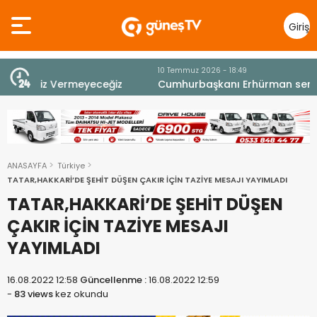
Giriş
Yap
10 Temmuz 2026 - 18:49
z
Cumhurbaşkanı Erhürman sergi açılışında
fenalaşarak hastaneye kaldırıldı
ANASAYFA
Türkiye
TATAR,HAKKARİ’DE ŞEHİT DÜŞEN ÇAKIR İÇİN TAZİYE MESAJI YAYIMLADI
TATAR,HAKKARİ’DE ŞEHİT DÜŞEN
ÇAKIR İÇİN TAZİYE MESAJI
YAYIMLADI
16.08.2022 12:58
Güncellenme :
16.08.2022 12:59
-
83 views
kez okundu