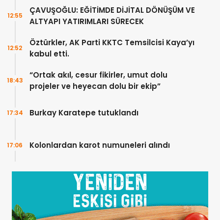
Ankra’da görüştü
ÇAVUŞOĞLU: EĞİTİMDE DİJİTAL DÖNÜŞÜM VE
12:55
ALTYAPI YATIRIMLARI SÜRECEK
Öztürkler, AK Parti KKTC Temsilcisi Kaya’yı
12:52
kabul etti.
“Ortak akıl, cesur fikirler, umut dolu
18:43
projeler ve heyecan dolu bir ekip”
Burkay Karatepe tutuklandı
17:34
Kolonlardan karot numuneleri alındı
17:06