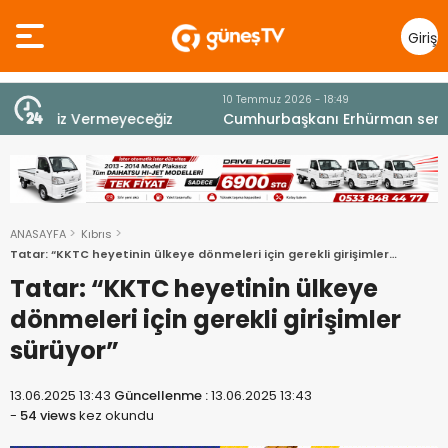
Giriş
Yap
10 Temmuz 2026 - 18:49
z
Cumhurbaşkanı Erhürman sergi açılışında
fenalaşarak hastaneye kaldırıldı
ANASAYFA
Kıbrıs
Tatar: “KKTC heyetinin ülkeye dönmeleri için gerekli girişimler
sürüyor”
Tatar: “KKTC heyetinin ülkeye
dönmeleri için gerekli girişimler
sürüyor”
13.06.2025 13:43
Güncellenme :
13.06.2025 13:43
-
54 views
kez okundu