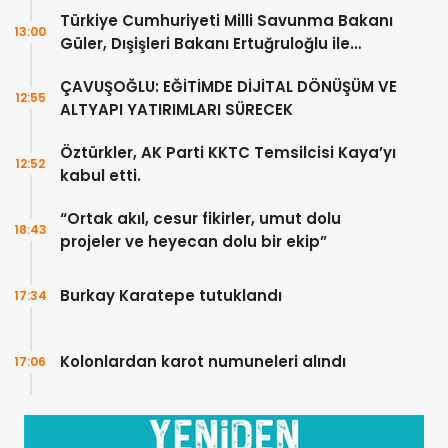
Türkiye Cumhuriyeti Milli Savunma Bakanı
13:00
Güler, Dışişleri Bakanı Ertuğruloğlu ile
Ankra’da görüştü
ÇAVUŞOĞLU: EĞİTİMDE DİJİTAL DÖNÜŞÜM VE
12:55
ALTYAPI YATIRIMLARI SÜRECEK
Öztürkler, AK Parti KKTC Temsilcisi Kaya’yı
12:52
kabul etti.
“Ortak akıl, cesur fikirler, umut dolu
18:43
projeler ve heyecan dolu bir ekip”
Burkay Karatepe tutuklandı
17:34
Kolonlardan karot numuneleri alındı
17:06