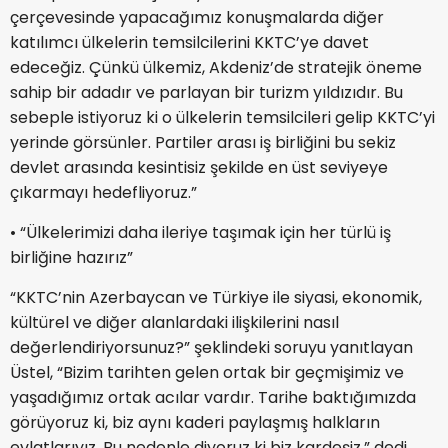
çerçevesinde yapacağımız konuşmalarda diğer
katılımcı ülkelerin temsilcilerini KKTC’ye davet
edeceğiz. Çünkü ülkemiz, Akdeniz’de stratejik öneme
sahip bir adadır ve parlayan bir turizm yıldızıdır. Bu
sebeple istiyoruz ki o ülkelerin temsilcileri gelip KKTC’yi
yerinde görsünler. Partiler arası iş birliğini bu sekiz
devlet arasında kesintisiz şekilde en üst seviyeye
çıkarmayı hedefliyoruz.”
•⁠ ⁠“Ülkelerimizi daha ileriye taşımak için her türlü iş
birliğine hazırız”
“KKTC’nin Azerbaycan ve Türkiye ile siyasi, ekonomik,
kültürel ve diğer alanlardaki ilişkilerini nasıl
değerlendiriyorsunuz?” şeklindeki soruyu yanıtlayan
Üstel, “Bizim tarihten gelen ortak bir geçmişimiz ve
yaşadığımız ortak acılar vardır. Tarihe baktığımızda
görüyoruz ki, biz aynı kaderi paylaşmış halkların
evlatlarıyız. Bu nedenle diyoruz ki biz kardeşiz.” dedi.