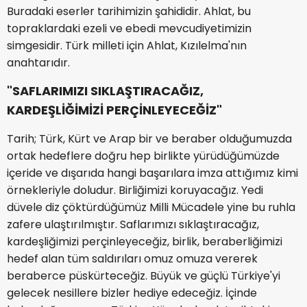
Buradaki eserler tarihimizin şahididir. Ahlat, bu
topraklardaki ezeli ve ebedi mevcudiyetimizin
simgesidir. Türk milleti için Ahlat, Kızılelma'nın
anahtarıdır.
"SAFLARIMIZI SIKLAŞTIRACAĞIZ,
KARDEŞLİĞİMİZİ PERÇİNLEYECEĞİZ"
Tarih; Türk, Kürt ve Arap bir ve beraber olduğumuzda
ortak hedeflere doğru hep birlikte yürüdüğümüzde
içeride ve dışarıda hangi başarılara imza attığımız kimi
örnekleriyle doludur. Birliğimizi koruyacağız. Yedi
düvele diz çöktürdüğümüz Milli Mücadele yine bu ruhla
zafere ulaştırılmıştır. Saflarımızı sıklaştıracağız,
kardeşliğimizi perçinleyeceğiz, birlik, beraberliğimizi
hedef alan tüm saldırıları omuz omuza vererek
beraberce püskürteceğiz. Büyük ve güçlü Türkiye'yi
gelecek nesillere bizler hediye edeceğiz. İçinde