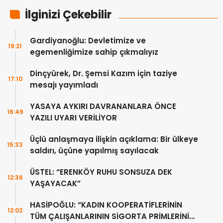
İlginizi Çekebilir
Gardiyanoğlu: Devletimize ve
19:21
egemenliğimize sahip çıkmalıyız
Dinçyürek, Dr. Şemsi Kazım için taziye
17:10
mesajı yayımladı
YASAYA AYKIRI DAVRANANLARA ÖNCE
16:49
YAZILI UYARI VERİLİYOR
Üçlü anlaşmaya ilişkin açıklama: Bir ülkeye
15:33
saldırı, üçüne yapılmış sayılacak
ÜSTEL: “ERENKÖY RUHU SONSUZA DEK
12:36
YAŞAYACAK”
HASİPOĞLU: “KADIN KOOPERATİFLERİNİN
12:02
TÜM ÇALIŞANLARININ SİGORTA PRİMLERİNİ