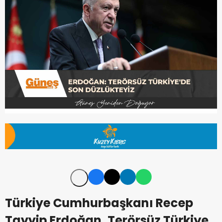
Türkiye Cumhurbaşkanı Recep
Tayyip Erdoğan, Terörsüz Türkiye