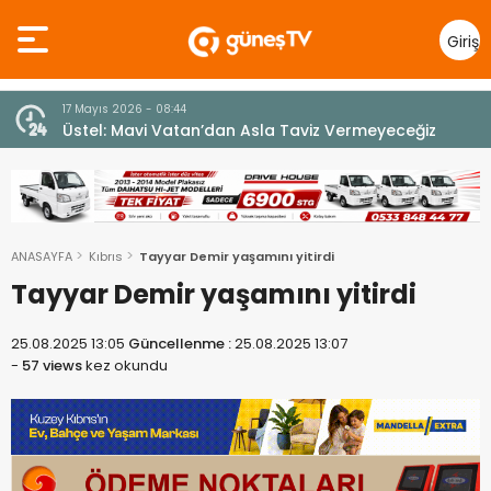
Giriş
Yap
7 Ağustos 2026 - 12:36
z
ÜSTEL: “ERENKÖY RUHU SONSUZA DEK YAŞAYACAK”
ANASAYFA
Kıbrıs
Tayyar Demir yaşamını yitirdi
Tayyar Demir yaşamını yitirdi
25.08.2025 13:05
Güncellenme :
25.08.2025 13:07
-
57 views
kez okundu