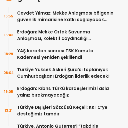
Cevdet Yılmaz: Mekke Anlaşması bölgenin
15:55
güvenlik mimarisine katkı sağlayacak
tarihi bir adım
Erdoğan: Mekke Ortak Savunma
15:43
Anlaşması, kolektif caydırıcılığı
güçlendirecek
YAŞ kararları sonrası TSK Komuta
18:29
Kademesi yeniden şekillendi
Türkiye Yüksek Askeri Şura’sı toplanıyor:
08:04
Cumhurbaşkanı Erdoğan liderlik edecek!
Erdoğan: Kıbrıs Türkü kardeşlerimizi asla
19:05
yalnız bırakmayacağız
Türkiye Dışişleri Sözcüsü Keçeli: KKTC’ye
13:21
desteğimiz tamdır
Türkiye, Antonio Guterres’i “takdirle