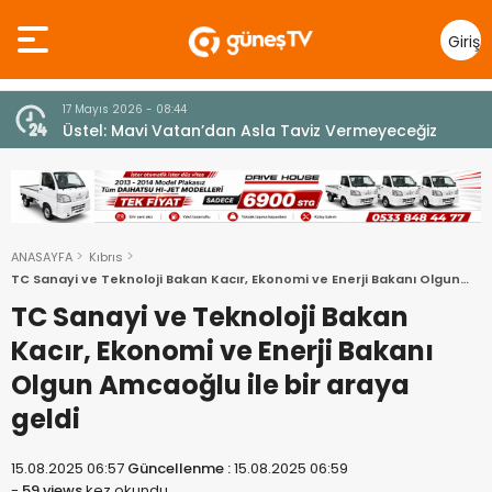
Giriş
Yap
7 Ağustos 2026 - 12:36
z
ÜSTEL: “ERENKÖY RUHU SONSUZA DEK YAŞAYACAK”
ANASAYFA
Kıbrıs
TC Sanayi ve Teknoloji Bakan Kacır, Ekonomi ve Enerji Bakanı Olgun
Amcaoğlu ile bir araya geldi
TC Sanayi ve Teknoloji Bakan
Kacır, Ekonomi ve Enerji Bakanı
Olgun Amcaoğlu ile bir araya
geldi
15.08.2025 06:57
Güncellenme :
15.08.2025 06:59
-
59 views
kez okundu