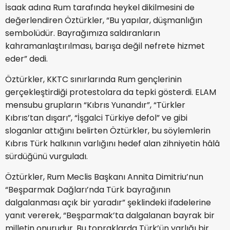
İsaak adına Rum tarafında heykel dikilmesini de
değerlendiren Öztürkler, “Bu yapılar, düşmanlığın
sembolüdür. Bayrağımıza saldıranların
kahramanlaştırılması, barışa değil nefrete hizmet
eder” dedi.
Öztürkler, KKTC sınırlarında Rum gençlerinin
gerçekleştirdiği protestolara da tepki gösterdi. ELAM
mensubu grupların “Kıbrıs Yunandır”, “Türkler
Kıbrıs’tan dışarı”, “İşgalci Türkiye defol” ve gibi
sloganlar attığını belirten Öztürkler, bu söylemlerin
Kıbrıs Türk halkının varlığını hedef alan zihniyetin hâlâ
sürdüğünü vurguladı.
Öztürkler, Rum Meclis Başkanı Annita Dimitriu’nun
“Beşparmak Dağları’nda Türk bayrağının
dalgalanması açık bir yaradır” şeklindeki ifadelerine
yanıt vererek, “Beşparmak’ta dalgalanan bayrak bir
milletin onurudur. Bu topraklarda Türk’ün varlığı bir