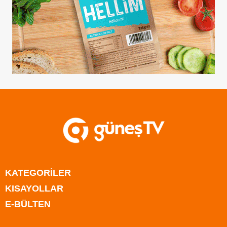
KATEGORİLER
KISAYOLLAR
Anasayfa
E-BÜLTEN
Kıbrıs
Anasayfa
Türkiye
Kıbrıs