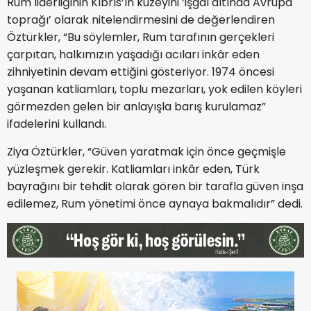
Rum liderliğinin Kıbrıs’ın kuzeyini ‘işgal altında Avrupa
toprağı’ olarak nitelendirmesini de değerlendiren
Öztürkler, “Bu söylemler, Rum tarafının gerçekleri
çarpıtan, halkımızın yaşadığı acıları inkâr eden
zihniyetinin devam ettiğini gösteriyor. 1974 öncesi
yaşanan katliamları, toplu mezarları, yok edilen köyleri
görmezden gelen bir anlayışla barış kurulamaz”
ifadelerini kullandı.
Ziya Öztürkler, “Güven yaratmak için önce geçmişle
yüzleşmek gerekir. Katliamları inkâr eden, Türk
bayrağını bir tehdit olarak gören bir tarafla güven inşa
edilemez, Rum yönetimi önce aynaya bakmalıdır” dedi.