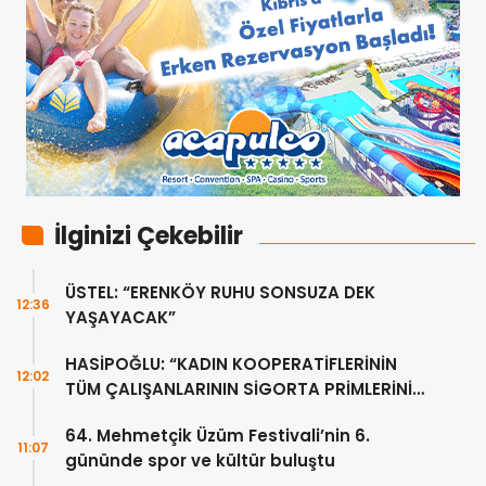
İlginizi Çekebilir
ÜSTEL: “ERENKÖY RUHU SONSUZA DEK
12:36
YAŞAYACAK”
HASİPOĞLU: “KADIN KOOPERATİFLERİNİN
12:02
TÜM ÇALIŞANLARININ SİGORTA PRİMLERİNİ
YÜZDE 100 KARŞILAYACAĞIZ”
64. Mehmetçik Üzüm Festivali’nin 6.
11:07
gününde spor ve kültür buluştu