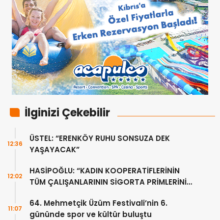
İlginizi Çekebilir
ÜSTEL: “ERENKÖY RUHU SONSUZA DEK
12:36
YAŞAYACAK”
HASİPOĞLU: “KADIN KOOPERATİFLERİNİN
12:02
TÜM ÇALIŞANLARININ SİGORTA PRİMLERİNİ
YÜZDE 100 KARŞILAYACAĞIZ”
64. Mehmetçik Üzüm Festivali’nin 6.
11:07
gününde spor ve kültür buluştu