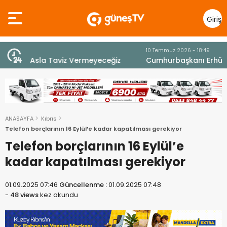
Giriş
Yap
10 Temmuz 2026 - 18:49
z
Cumhurbaşkanı Erhürman sergi açılışında
fenalaşarak hastaneye kaldırıldı
ANASAYFA
Kıbrıs
Telefon borçlarının 16 Eylül’e kadar kapatılması gerekiyor
Telefon borçlarının 16 Eylül’e
kadar kapatılması gerekiyor
01.09.2025 07:46
Güncellenme :
01.09.2025 07:48
-
48 views
kez okundu