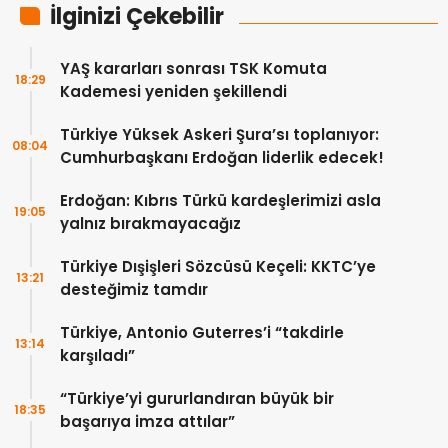
İlginizi Çekebilir
YAŞ kararları sonrası TSK Komuta
18:29
Kademesi yeniden şekillendi
Türkiye Yüksek Askeri Şura’sı toplanıyor:
08:04
Cumhurbaşkanı Erdoğan liderlik edecek!
Erdoğan: Kıbrıs Türkü kardeşlerimizi asla
19:05
yalnız bırakmayacağız
Türkiye Dışişleri Sözcüsü Keçeli: KKTC’ye
13:21
desteğimiz tamdır
Türkiye, Antonio Guterres’i “takdirle
13:14
karşıladı”
“Türkiye’yi gururlandıran büyük bir
18:35
başarıya imza attılar”