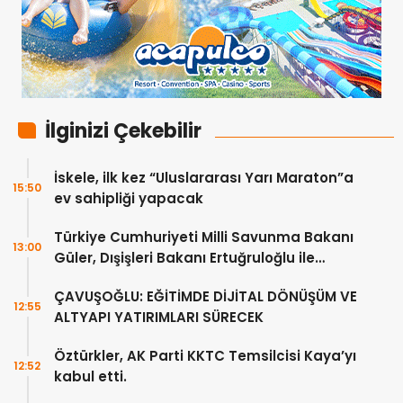
İlginizi Çekebilir
İskele, ilk kez “Uluslararası Yarı Maraton”a
15:50
ev sahipliği yapacak
Türkiye Cumhuriyeti Milli Savunma Bakanı
13:00
Güler, Dışişleri Bakanı Ertuğruloğlu ile
Ankra’da görüştü
ÇAVUŞOĞLU: EĞİTİMDE DİJİTAL DÖNÜŞÜM VE
12:55
ALTYAPI YATIRIMLARI SÜRECEK
Öztürkler, AK Parti KKTC Temsilcisi Kaya’yı
12:52
kabul etti.