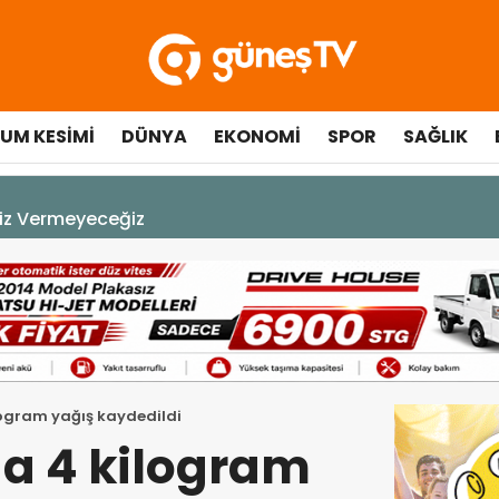
UM KESIMI
DÜNYA
EKONOMI
SPOR
SAĞLIK
A DEK YAŞAYACAK”
ogram yağış kaydedildi
a 4 kilogram