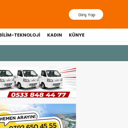
Giriş Yap
BILIM-TEKNOLOJI
KADIN
KÜNYE
10 Temmuz 20
Cumhurbaş