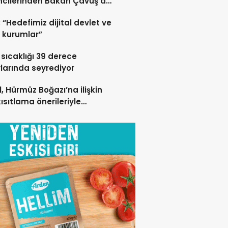
cilerinden Bakan Çavuş’a
lı Ziyaret
 “Hedefimiz dijital devlet ve
 kurumlar”
sıcaklığı 39 derece
larında seyrediyor
l, Hürmüz Boğazı’na ilişkin
kısıtlama önerileriyle
lişini sürdürdü