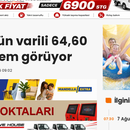
ün varili 64,60
lem görüyor
6 09:02
İlgin
7 Ağu
07:30