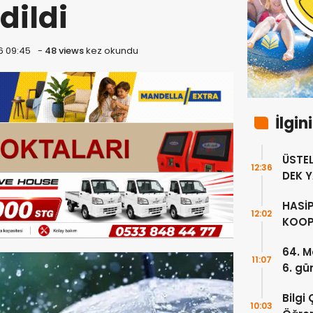
dildi
6 09:45
-
48 views
kez okundu
İlgin
ÜSTE
12:36
DEK 
HASİ
12:02
KOOP
ÇALI
64. M
PRİML
11:07
6. gü
KARŞ
Bilgi
10:03