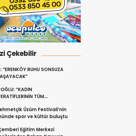
izi Çekebilir
L: “ERENKÖY RUHU SONSUZA
YAŞAYACAK”
POĞLU: “KADIN
ERATİFLERİNİN TÜM
ŞANLARININ SİGORTA
ehmetçik Üzüm Festivali’nin
ERİNİ YÜZDE 100
nünde spor ve kültür buluştu
ILAYACAĞIZ”
 Çemberi Eğitim Merkezi