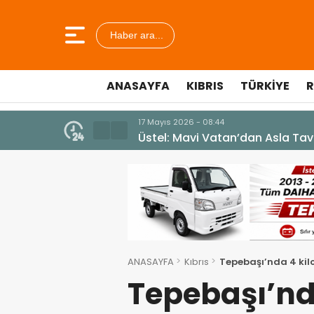
Haber ara...
ANASAYFA
KIBRIS
TÜRKIYE
R
7 Ağustos 2026 - 12:36
ÜSTEL: “ERENKÖY RUHU SONSUZ
ANASAYFA
Kıbrıs
Tepebaşı’nda 4 kil
Tepebaşı’nd