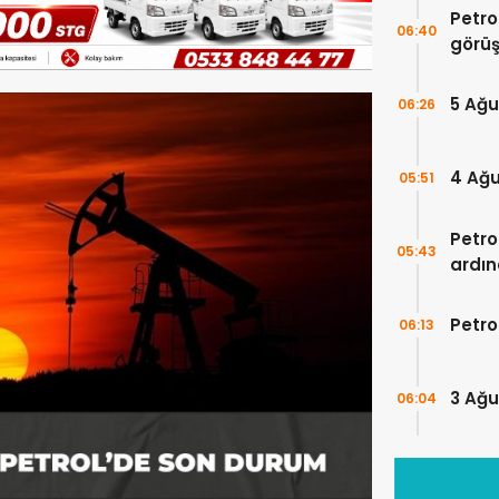
Petro
06:40
görüş
takip
5 Ağu
06:26
4 Ağu
05:51
Petro
05:43
ardın
Petro
06:13
3 Ağu
06:04