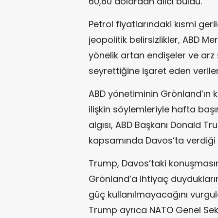
60,60 dolardan alıcı buldu.
Petrol fiyatlarındaki kısmi geri
jeopolitik belirsizlikler, ABD 
yönelik artan endişeler ve arz 
seyrettiğine işaret eden veriler 
ABD yönetiminin Grönland’ın ko
ilişkin söylemleriyle hafta ba
algısı, ABD Başkanı Donald T
kapsamında Davos’ta verdiği m
Trump, Davos’taki konuşmasınd
Grönland’a ihtiyaç duyduklarını
güç kullanılmayacağını vurgula
Trump ayrıca NATO Genel Sekre