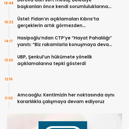
16:48
başkanları önce kendi sorumluluklarına
bakmalı
Üstel: Fidan’ın açıklamaları Kıbrıs’ta
15:32
gerçeklerin artık görmezden
gelinemeyeceğini ortaya koydu
Hasipoğlu’ndan CTP’ye “Hayat Pahalılığı”
14:17
yanıtı: “Biz rakamlarla konuşmaya devam
edeceğiz”
UBP, Şenkul’un hükümete yönelik
12:20
açıklamalarına tepki gösterdi
12:15
Amcaoğlu: Kentimizin her noktasında aynı
11:02
kararlılıkla çalışmaya devam ediyoruz