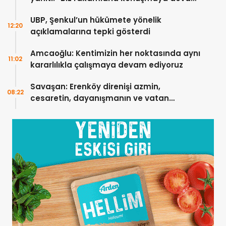
edeceğiz”
UBP, Şenkul’un hükümete yönelik
12:20
açıklamalarına tepki gösterdi
Amcaoğlu: Kentimizin her noktasında aynı
11:02
kararlılıkla çalışmaya devam ediyoruz
Savaşan: Erenköy direnişi azmin,
08:22
cesaretin, dayanışmanın ve vatan
sevgisinin eşsiz bir örneğidir