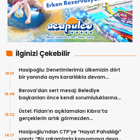
İlginizi Çekebilir
Hasipoğlu: Denetimlerimiz ülkemizin dört
18:01
bir yanında aynı kararlılıkla devam
edecek
Berova’dan sert mesaj: Belediye
16:48
başkanları önce kendi sorumluluklarına
bakmalı
Üstel: Fidan’ın açıklamaları Kıbrıs’ta
15:32
gerçeklerin artık görmezden
gelinemeyeceğini ortaya koydu
Hasipoğlu’ndan CTP’ye “Hayat Pahalılığı”
14:17
yanıtı: “Biz rakamlarla konuşmaya devam