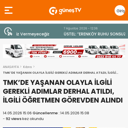
Giriş
Yap
7 Ağustos 2026 - 12:36
z
ÜSTEL: “ERENKÖY RUHU SONSUZA DEK YAŞAYACAK”
ANASAYFA
Kıbrıs
TMK’DE YAŞANAN OLAYLA İLGİLİ GEREKLİ ADIMLAR DERHAL ATILDI, İLGİLİ
ÖĞRETMEN GÖREVDEN ALINDI
TMK’DE YAŞANAN OLAYLA İLGİLİ
GEREKLİ ADIMLAR DERHAL ATILDI,
İLGİLİ ÖĞRETMEN GÖREVDEN ALINDI
14.05.2026 15:06
Güncellenme :
14.05.2026 15:08
-
92 views
kez okundu