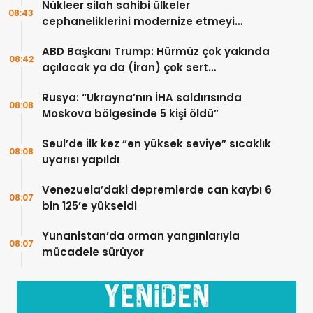
Nükleer silah sahibi ülkeler
08:43
cephaneliklerini modernize etmeyi
sürdürüyor
ABD Başkanı Trump: Hürmüz çok yakında
08:42
açılacak ya da (İran) çok sert
vurulacaklar
Rusya: “Ukrayna’nın İHA saldırısında
08:08
Moskova bölgesinde 5 kişi öldü”
Seul’de ilk kez “en yüksek seviye” sıcaklık
08:08
uyarısı yapıldı
Venezuela’daki depremlerde can kaybı 6
08:07
bin 125’e yükseldi
Yunanistan’da orman yangınlarıyla
08:07
mücadele sürüyor