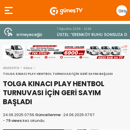
Giriş
Yap
7 Ağustos 2026 - 12:36
z
ÜSTEL: “ERENKÖY RUHU SONSUZA DEK YAŞAYACAK”
ANASAYFA
Kıbrıs
TOLGA KINACI PLAY HENTBOL TURNUVASI İÇİN GERİ SAYIM BAŞLADI
TOLGA KINACI PLAY HENTBOL
TURNUVASI İÇİN GERİ SAYIM
BAŞLADI
24.06.2025 07:56
Güncellenme :
24.06.2025 07:57
-
79 views
kez okundu