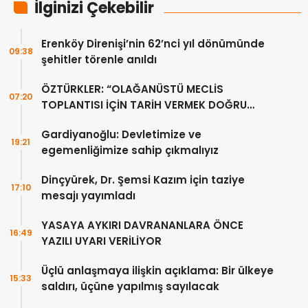
İlginizi Çekebilir
Erenköy Direnişi’nin 62’nci yıl dönümünde
09:38
şehitler törenle anıldı
ÖZTÜRKLER: “OLAĞANÜSTÜ MECLİS
07:20
TOPLANTISI İÇİN TARİH VERMEK DOĞRU
DEĞİL”
Gardiyanoğlu: Devletimize ve
19:21
egemenliğimize sahip çıkmalıyız
Dinçyürek, Dr. Şemsi Kazım için taziye
17:10
mesajı yayımladı
YASAYA AYKIRI DAVRANANLARA ÖNCE
16:49
YAZILI UYARI VERİLİYOR
Üçlü anlaşmaya ilişkin açıklama: Bir ülkeye
15:33
saldırı, üçüne yapılmış sayılacak