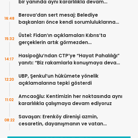
bir yanında aynı kararlılıkla devam
edecek
Berova’dan sert mesaj: Belediye
16:48
başkanları önce kendi sorumluluklarına
bakmalı
Üstel: Fidan’ın açıklamaları Kıbrıs’ta
15:32
gerçeklerin artık görmezden
gelinemeyeceğini ortaya koydu
Hasipoğlu’ndan CTP’ye “Hayat Pahalılığı”
14:17
yanıtı: “Biz rakamlarla konuşmaya devam
edeceğiz”
UBP, Şenkul’un hükümete yönelik
12:20
açıklamalarına tepki gösterdi
Amcaoğlu: Kentimizin her noktasında aynı
11:02
kararlılıkla çalışmaya devam ediyoruz
Savaşan: Erenköy direnişi azmin,
08:22
cesaretin, dayanışmanın ve vatan
sevgisinin eşsiz bir örneğidir