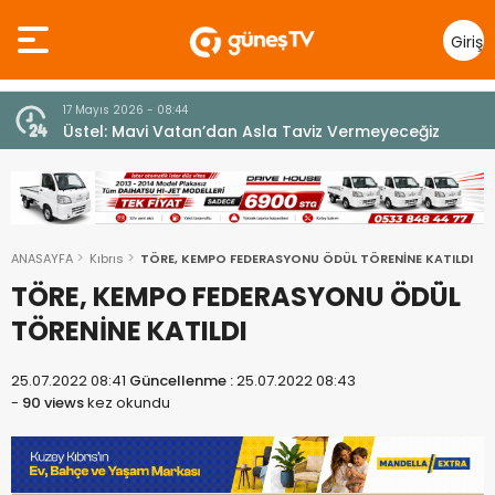
Giriş
Yap
7 Ağustos 2026 - 12:36
z
ÜSTEL: “ERENKÖY RUHU SONSUZA DEK YAŞAYACAK”
ANASAYFA
Kıbrıs
TÖRE, KEMPO FEDERASYONU ÖDÜL TÖRENİNE KATILDI
TÖRE, KEMPO FEDERASYONU ÖDÜL
TÖRENİNE KATILDI
25.07.2022 08:41
Güncellenme :
25.07.2022 08:43
-
90 views
kez okundu