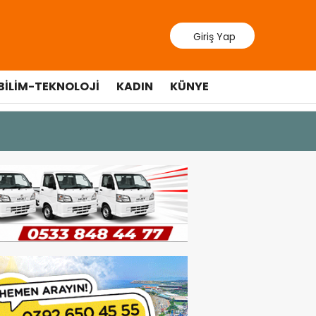
Giriş Yap
BILIM-TEKNOLOJI
KADIN
KÜNYE
10 Temmuz 20
Cumhurbaş