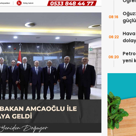
Öğren
Anlam
Oğuz:
08:16
güçlü
Hava 
06:22
dolay
Petro
06:20
yeni 
yükse