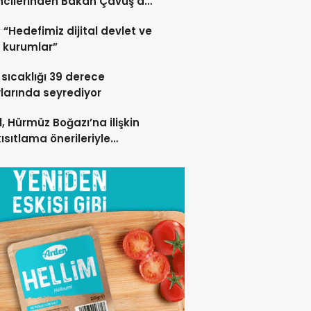
cilerinden Bakan Çavuş’a
lı Ziyaret
 “Hedefimiz dijital devlet ve
 kurumlar”
sıcaklığı 39 derece
larında seyrediyor
l, Hürmüz Boğazı’na ilişkin
kısıtlama önerileriyle
lişini sürdürdü