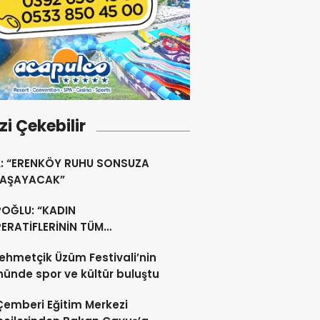
izi Çekebilir
L: “ERENKÖY RUHU SONSUZA
YAŞAYACAK”
POĞLU: “KADIN
ERATİFLERİNİN TÜM
ŞANLARININ SİGORTA
ehmetçik Üzüm Festivali’nin
ERİNİ YÜZDE 100
nünde spor ve kültür buluştu
ILAYACAĞIZ”
 Çemberi Eğitim Merkezi