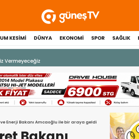
UM KESIMI
DÜNYA
EKONOMI
SPOR
SAĞLIK
A DEK YAŞAYACAK”
ve Enerji Bakanı Amcaoğlu ile bir araya geldi
ret Bakanı