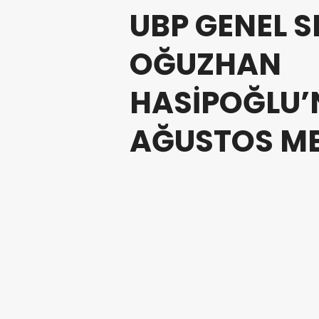
UBP GENEL S
OĞUZHAN
HASİPOĞLU’
AĞUSTOS ME
14.08.2025 14:02
Güncellenme :
14.08.2025