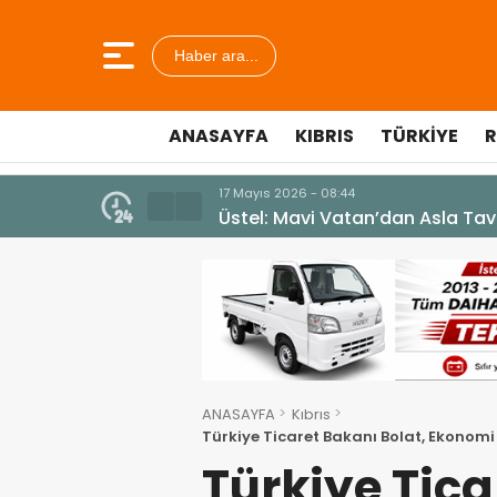
Haber ara...
ANASAYFA
KIBRIS
TÜRKIYE
R
7 Ağustos 2026 - 12:36
ÜSTEL: “ERENKÖY RUHU SONSUZ
ANASAYFA
Kıbrıs
Türkiye Ticaret Bakanı Bolat, Ekonomi 
Türkiye Tica