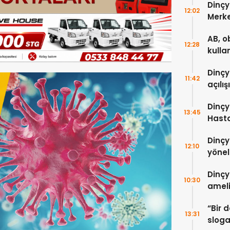
Dinçy
12:02
Merke
hizme
AB, o
12:28
kulla
verdi
Dinçy
11:42
açılış
Dinçy
13:45
Hast
5 ayr
Dinçy
tedav
12:10
yönel
edile
Dinçy
10:30
ameli
Hasta
“Bir 
13:31
sloga