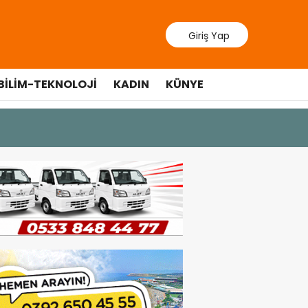
Giriş Yap
BILIM-TEKNOLOJI
KADIN
KÜNYE
9 Temmuz 202
Lefkoşa’d