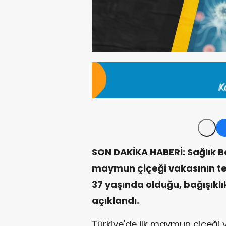
SON DAKİKA HABERİ: Sağlık Ba
maymun çiçeği vakasının tes
37 yaşında olduğu, bağışıklık
açıklandı.
Türkiye'de ilk maymun çiçeği va