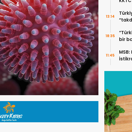
KKTC’
Türki
13:14
“takd
“Türk
18:35
bir b
MSB: K
11:45
İstik