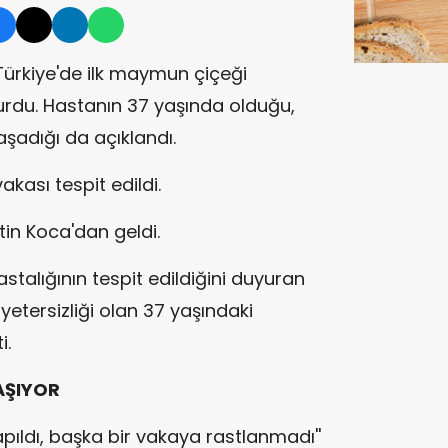
Türkiye'de ilk maymun çiçeği
yurdu. Hastanın 37 yaşında olduğu,
yaşadığı da açıklandı.
kası tespit edildi.
tin Koca'dan geldi.
talığının tespit edildiğini duyuran
yetersizliği olan 37 yaşındaki
i.
AŞIYOR
apıldı, başka bir vakaya rastlanmadı''