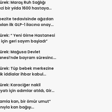
ürek: Maraş Ruh Sağlığı
zi bir yılda 1600 hastaya
t verdi
bezite tedavisinde ağızdan
nılan ilk GLP-1 ilacına onay
ürek: “ Yeni Girne Hastanesi
ı için geri sayım başladı”
ürek: Mağusa Devlet
anesi’nde bayram süresince
ı hastaya anjiyo yapılıp
ürek: Tüp bebek merkezine
i edildi
ik iddialar ihbar kabul
rek soruşturma başlatıldı
ürek: Karaciğer nakil
yatı için adımlar atıldı, Girne
nesi bitti
damla kan, bir ömür umut”
nıyla kan bağışı