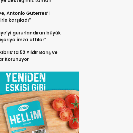
ye desteğimiz tamdır
ye, Antonio Guterres’i
irle karşıladı”
iye’yi gururlandıran büyük
aşarıya imza attılar”
ıbrıs’ta 52 Yıldır Barış ve
rar Korunuyor