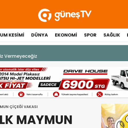
UM KESIMI
DÜNYA
EKONOMI
SPOR
SAĞLIK
çılışında fenalaşarak hastaneye kaldırıldı
YMUN ÇİÇEĞİ VAKASI
 İLK MAYMUN