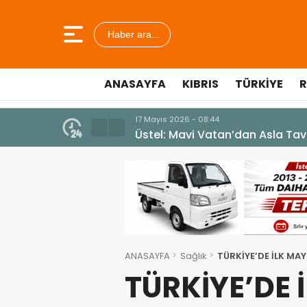
Haber ara...
ANASAYFA
KIBRIS
TÜRKIYE
R
10 Temmuz 2026 - 18:49
Cumhurbaşkanı Erhürman sergi a
ANASAYFA
Sağlık
TÜRKİYE’DE İLK MA
TÜRKİYE’DE