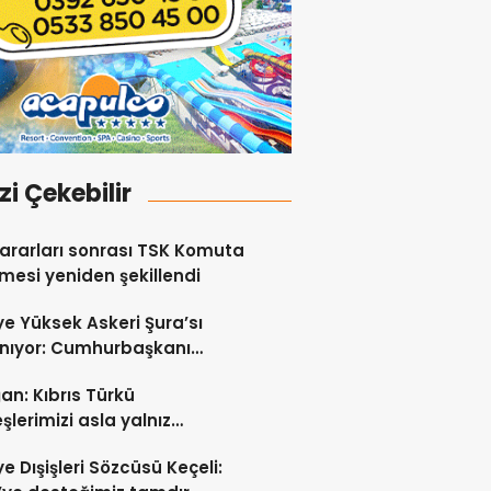
izi Çekebilir
ararları sonrası TSK Komuta
esi yeniden şekillendi
ye Yüksek Askeri Şura’sı
nıyor: Cumhurbaşkanı
an liderlik edecek!
an: Kıbrıs Türkü
şlerimizi asla yalnız
kmayacağız
ye Dışişleri Sözcüsü Keçeli: