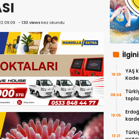
SI
22 09:09
-
130 views
kez okundu
İlgin
YAŞ k
18:29
Kadem
Türki
08:04
topla
Erdoğ
Erdoğ
19:05
karde
bıra
Türki
13:21