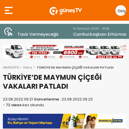
Giriş
Yap
10 Temmuz 2026 - 18:49
z
Cumhurbaşkanı Erhürman sergi açılışında
fenalaşarak hastaneye kaldırıldı
ANASAYFA
Kıbrıs
TÜRKİYE’DE MAYMUN ÇİÇEĞİ VAKALARI PATLADI
TÜRKİYE’DE MAYMUN ÇİÇEĞİ
VAKALARI PATLADI
23.08.2022 09:21
Güncellenme :
23.08.2022 09:23
-
72 views
kez okundu