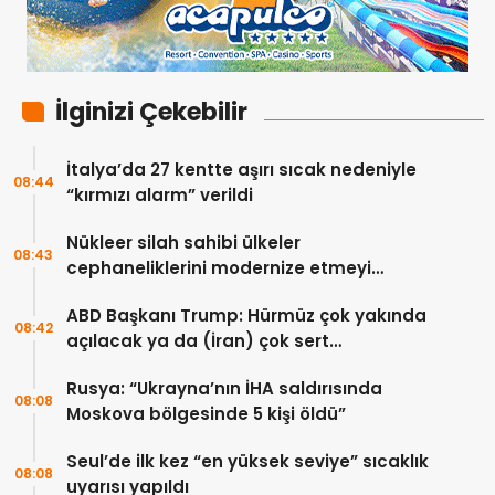
İlginizi Çekebilir
İtalya’da 27 kentte aşırı sıcak nedeniyle
08:44
“kırmızı alarm” verildi
Nükleer silah sahibi ülkeler
08:43
cephaneliklerini modernize etmeyi
sürdürüyor
ABD Başkanı Trump: Hürmüz çok yakında
08:42
açılacak ya da (İran) çok sert
vurulacaklar
Rusya: “Ukrayna’nın İHA saldırısında
08:08
Moskova bölgesinde 5 kişi öldü”
Seul’de ilk kez “en yüksek seviye” sıcaklık
08:08
uyarısı yapıldı