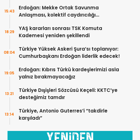
tarihi bir adım
Erdoğan: Mekke Ortak Savunma
15:43
Anlaşması, kolektif caydırıcılığı
güçlendirecek
YAŞ kararları sonrası TSK Komuta
18:29
Kademesi yeniden şekillendi
Türkiye Yüksek Askeri Şura’sı toplanıyor:
08:04
Cumhurbaşkanı Erdoğan liderlik edecek!
Erdoğan: Kıbrıs Türkü kardeşlerimizi asla
19:05
yalnız bırakmayacağız
Türkiye Dışişleri Sözcüsü Keçeli: KKTC’ye
13:21
desteğimiz tamdır
Türkiye, Antonio Guterres’i “takdirle
13:14
karşıladı”