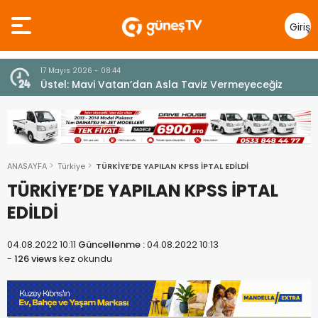
Giriş
Yap
7 Ağustos 2026 - 12:36
z
ÜSTEL: “ERENKÖY RUHU SONSUZA DEK YAŞAYACAK”
ANASAYFA
Türkiye
TÜRKİYE’DE YAPILAN KPSS İPTAL EDİLDİ
TÜRKİYE’DE YAPILAN KPSS İPTAL
EDİLDİ
04.08.2022 10:11
Güncellenme :
04.08.2022 10:13
-
126 views
kez okundu