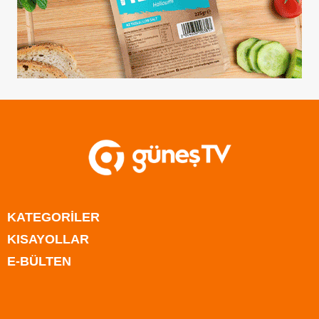
KATEGORİLER
KISAYOLLAR
Anasayfa
E-BÜLTEN
Kıbrıs
Anasayfa
Türkiye
Kıbrıs
Rum Kesimi
Türkiye
Dünya