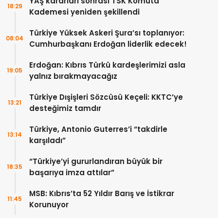
YAŞ kararları sonrası TSK Komuta
18:29
Kademesi yeniden şekillendi
Türkiye Yüksek Askeri Şura’sı toplanıyor:
08:04
Cumhurbaşkanı Erdoğan liderlik edecek!
Erdoğan: Kıbrıs Türkü kardeşlerimizi asla
19:05
yalnız bırakmayacağız
Türkiye Dışişleri Sözcüsü Keçeli: KKTC’ye
13:21
desteğimiz tamdır
Türkiye, Antonio Guterres’i “takdirle
13:14
karşıladı”
“Türkiye’yi gururlandıran büyük bir
18:35
başarıya imza attılar”
MSB: Kıbrıs’ta 52 Yıldır Barış ve İstikrar
11:45
Korunuyor