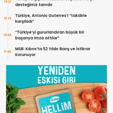
13:21
desteğimiz tamdır
Türkiye, Antonio Guterres’i “takdirle
13:14
karşıladı”
“Türkiye’yi gururlandıran büyük bir
18:35
başarıya imza attılar”
MSB: Kıbrıs’ta 52 Yıldır Barış ve İstikrar
11:45
Korunuyor