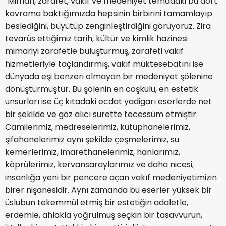
"Mimari, zarafet, vakıf ve medeniyet temadaki bu dört
kavrama baktığımızda hepsinin birbirini tamamlayıp
beslediğini, büyütüp zenginleştirdiğini görüyoruz. Zira
tevarüs ettiğimiz tarih, kültür ve kimlik hazinesi
mimariyi zarafetle buluşturmuş, zarafeti vakıf
hizmetleriyle taçlandırmış, vakıf müktesebatını ise
dünyada eşi benzeri olmayan bir medeniyet şölenine
dönüştürmüştür. Bu şölenin en coşkulu, en estetik
unsurları ise üç kıtadaki ecdat yadigarı eserlerde net
bir şekilde ve göz alıcı surette tecessüm etmiştir.
Camilerimiz, medreselerimiz, kütüphanelerimiz,
şifahanelerimiz aynı şekilde çeşmelerimiz, su
kemerlerimiz, imarethanelerimiz, hanlarımız,
köprülerimiz, kervansaraylarımız ve daha nicesi,
insanlığa yeni bir pencere açan vakıf medeniyetimizin
birer nişanesidir. Aynı zamanda bu eserler yüksek bir
üslubun tekemmül etmiş bir estetiğin adaletle,
erdemle, ahlakla yoğrulmuş seçkin bir tasavvurun,