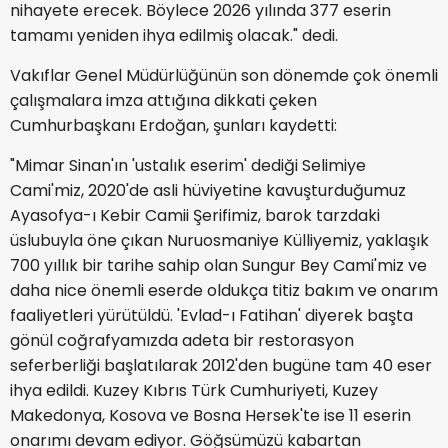
nihayete erecek. Böylece 2026 yılında 377 eserin
tamamı yeniden ihya edilmiş olacak." dedi.
Vakıflar Genel Müdürlüğünün son dönemde çok önemli
çalışmalara imza attığına dikkati çeken
Cumhurbaşkanı Erdoğan, şunları kaydetti:
"Mimar Sinan'ın 'ustalık eserim' dediği Selimiye
Cami'miz, 2020'de asli hüviyetine kavuşturduğumuz
Ayasofya-ı Kebir Camii Şerifimiz, barok tarzdaki
üslubuyla öne çıkan Nuruosmaniye Külliyemiz, yaklaşık
700 yıllık bir tarihe sahip olan Sungur Bey Cami'miz ve
daha nice önemli eserde oldukça titiz bakım ve onarım
faaliyetleri yürütüldü. 'Evlad-ı Fatihan' diyerek başta
gönül coğrafyamızda adeta bir restorasyon
seferberliği başlatılarak 2012'den bugüne tam 40 eser
ihya edildi. Kuzey Kıbrıs Türk Cumhuriyeti, Kuzey
Makedonya, Kosova ve Bosna Hersek'te ise 11 eserin
onarımı devam ediyor. Göğsümüzü kabartan