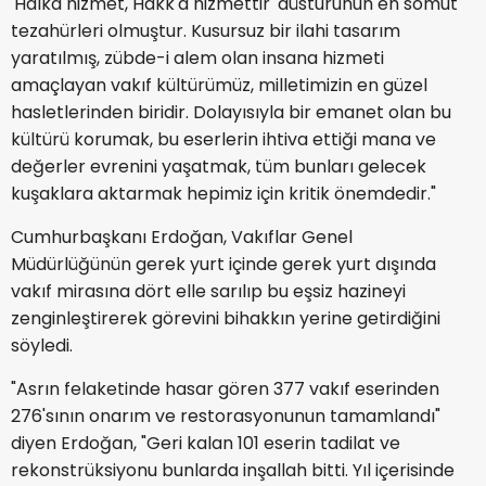
'Halka hizmet, Hakk'a hizmettir' düsturunun en somut
tezahürleri olmuştur. Kusursuz bir ilahi tasarım
yaratılmış, zübde-i alem olan insana hizmeti
amaçlayan vakıf kültürümüz, milletimizin en güzel
hasletlerinden biridir. Dolayısıyla bir emanet olan bu
kültürü korumak, bu eserlerin ihtiva ettiği mana ve
değerler evrenini yaşatmak, tüm bunları gelecek
kuşaklara aktarmak hepimiz için kritik önemdedir."
Cumhurbaşkanı Erdoğan, Vakıflar Genel
Müdürlüğünün gerek yurt içinde gerek yurt dışında
vakıf mirasına dört elle sarılıp bu eşsiz hazineyi
zenginleştirerek görevini bihakkın yerine getirdiğini
söyledi.
"Asrın felaketinde hasar gören 377 vakıf eserinden
276'sının onarım ve restorasyonunun tamamlandı"
diyen Erdoğan, "Geri kalan 101 eserin tadilat ve
rekonstrüksiyonu bunlarda inşallah bitti. Yıl içerisinde