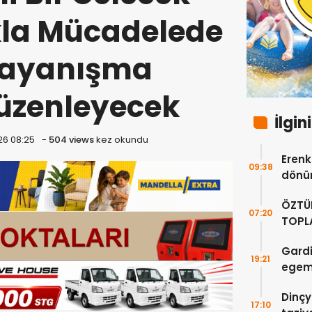
ıkla Mücadelede
 Dayanışma
düzenleyecek
İlgin
26 08:25
-
504 views
kez okundu
Erenkö
09:38
dönüm
ÖZTÜ
07:20
TOPLA
DOĞR
Gardi
19:21
egeme
Dinçy
17:10