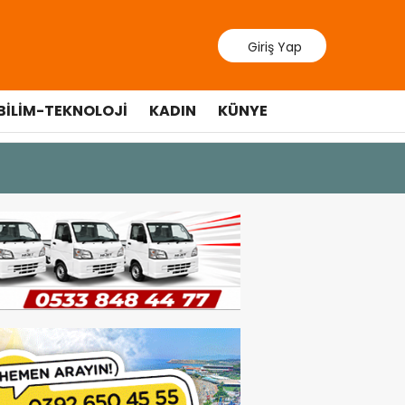
Giriş Yap
BILIM-TEKNOLOJI
KADIN
KÜNYE
10 Temmuz 20
Cumhurbaş