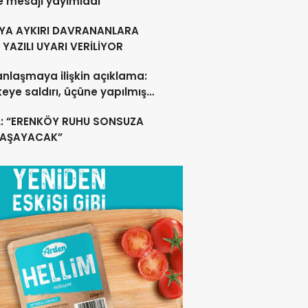
e mesajı yayımladı
YA AYKIRI DAVRANANLARA
YAZILI UYARI VERİLİYOR
anlaşmaya ilişkin açıklama:
lkeye saldırı, üçüne yapılmış
acak
L: “ERENKÖY RUHU SONSUZA
YAŞAYACAK”