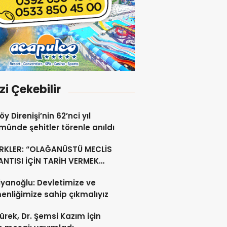
izi Çekebilir
y Direnişi’nin 62’nci yıl
ünde şehitler törenle anıldı
RKLER: “OLAĞANÜSTÜ MECLİS
NTISI İÇİN TARİH VERMEK
U DEĞİL”
yanoğlu: Devletimize ve
nliğimize sahip çıkmalıyız
ürek, Dr. Şemsi Kazım için