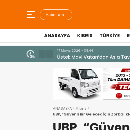
Haber ara...
ANASAYFA
KIBRIS
TÜRKIYE
R
7 Ağustos 2026 - 12:36
ÜSTEL: “ERENKÖY RUHU SONSUZ
ANASAYFA
Kıbrıs
UBP, “Güvenli Bir Gelecek İçin Zorbalı
düzenleyecek
UBP, “Güvenl