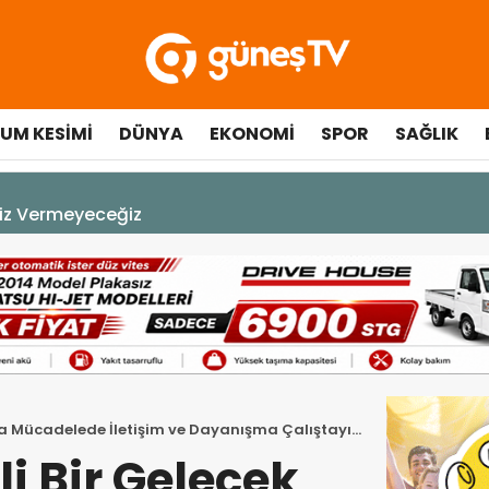
UM KESIMI
DÜNYA
EKONOMI
SPOR
SAĞLIK
A DEK YAŞAYACAK”
kla Mücadelede İletişim ve Dayanışma Çalıştayı”
i Bir Gelecek