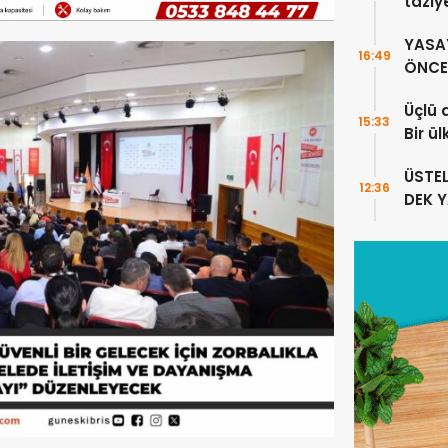
taziy
YASA
16:49
ÖNCE 
Üçlü 
15:33
Bir ü
sayıl
ÜSTE
12:36
DEK 