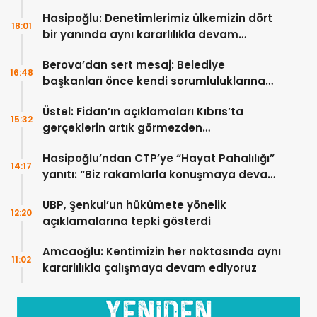
Hasipoğlu: Denetimlerimiz ülkemizin dört
18:01
bir yanında aynı kararlılıkla devam
edecek
Berova’dan sert mesaj: Belediye
16:48
başkanları önce kendi sorumluluklarına
bakmalı
Üstel: Fidan’ın açıklamaları Kıbrıs’ta
15:32
gerçeklerin artık görmezden
gelinemeyeceğini ortaya koydu
Hasipoğlu’ndan CTP’ye “Hayat Pahalılığı”
14:17
yanıtı: “Biz rakamlarla konuşmaya devam
edeceğiz”
UBP, Şenkul’un hükümete yönelik
12:20
açıklamalarına tepki gösterdi
Amcaoğlu: Kentimizin her noktasında aynı
11:02
kararlılıkla çalışmaya devam ediyoruz