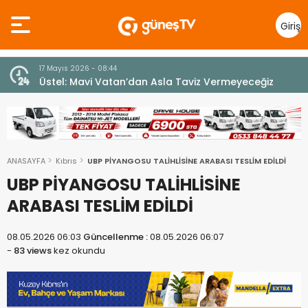
Giriş
Yap
7 Ağustos 2026 - 12:36
z
ÜSTEL: “ERENKÖY RUHU SONSUZA DEK YAŞAYACAK”
ANASAYFA
Kıbrıs
UBP PİYANGOSU TALİHLİSİNE ARABASI TESLİM EDİLDİ
UBP PİYANGOSU TALİHLİSİNE
ARABASI TESLİM EDİLDİ
08.05.2026 06:03
Güncellenme :
08.05.2026 06:07
-
83 views
kez okundu