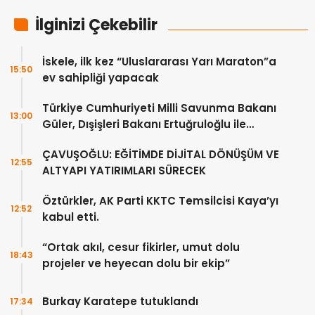
İlginizi Çekebilir
İskele, ilk kez “Uluslararası Yarı Maraton”a
15:50
ev sahipliği yapacak
Türkiye Cumhuriyeti Milli Savunma Bakanı
13:00
Güler, Dışişleri Bakanı Ertuğruloğlu ile
Ankra’da görüştü
ÇAVUŞOĞLU: EĞİTİMDE DİJİTAL DÖNÜŞÜM VE
12:55
ALTYAPI YATIRIMLARI SÜRECEK
Öztürkler, AK Parti KKTC Temsilcisi Kaya’yı
12:52
kabul etti.
“Ortak akıl, cesur fikirler, umut dolu
18:43
projeler ve heyecan dolu bir ekip”
Burkay Karatepe tutuklandı
17:34