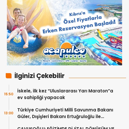
İlginizi Çekebilir
İskele, ilk kez “Uluslararası Yarı Maraton”a
15:50
ev sahipliği yapacak
Türkiye Cumhuriyeti Milli Savunma Bakanı
13:00
Güler, Dışişleri Bakanı Ertuğruloğlu ile
Ankra’da görüştü
ÇAVUŞOĞLU: EĞİTİMDE DİJİTAL DÖNÜŞÜM VE