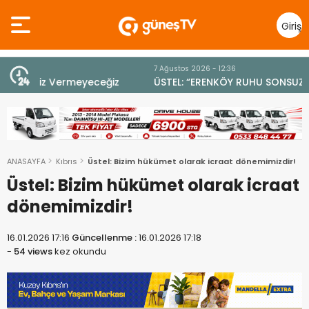
Giriş
Yap
7 Ağustos 2026 - 12:36
z
ÜSTEL: “ERENKÖY RUHU SONSUZA DEK YAŞAYACAK”
ANASAYFA
Kıbrıs
Üstel: Bizim hükümet olarak icraat dönemimizdir!
Üstel: Bizim hükümet olarak icraat
dönemimizdir!
16.01.2026 17:16
Güncellenme :
16.01.2026 17:18
-
54 views
kez okundu