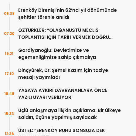
Erenköy Direnişi’nin 62’nci yıl dönümünde
09:38
şehitler törenle anıldı
ÖZTÜRKLER: “OLAĞANÜSTÜ MECLİS
07:20
TOPLANTISI İÇİN TARİH VERMEK DOĞRU
DEĞİL”
Gardiyanoğlu: Devletimize ve
19:21
egemenliğimize sahip çıkmalıyız
Dinçyürek, Dr. Şemsi Kazım için taziye
17:10
mesajı yayımladı
YASAYA AYKIRI DAVRANANLARA ÖNCE
16:49
YAZILI UYARI VERİLİYOR
Üçlü anlaşmaya ilişkin açıklama: Bir ülkeye
15:33
saldırı, üçüne yapılmış sayılacak
ÜSTEL: “ERENKÖY RUHU SONSUZA DEK
12:36