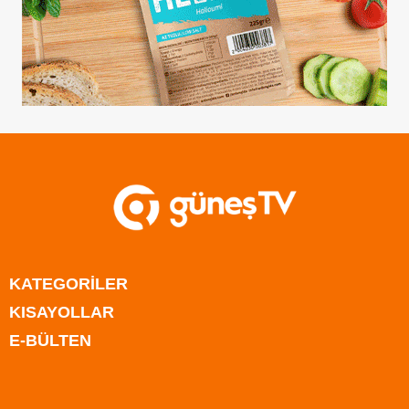
KATEGORİLER
KISAYOLLAR
Anasayfa
E-BÜLTEN
Kıbrıs
Anasayfa
Türkiye
Kıbrıs
Rum Kesimi
Türkiye
Dünya