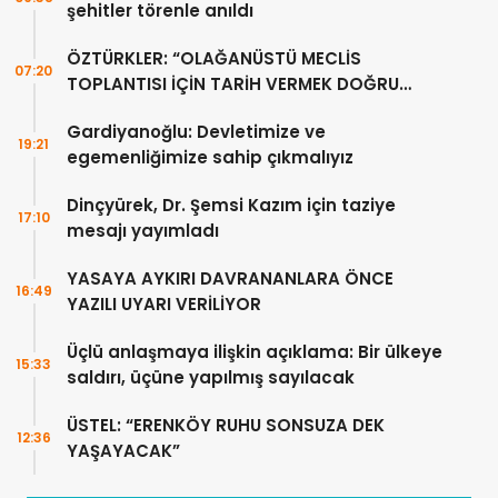
şehitler törenle anıldı
ÖZTÜRKLER: “OLAĞANÜSTÜ MECLİS
07:20
TOPLANTISI İÇİN TARİH VERMEK DOĞRU
DEĞİL”
Gardiyanoğlu: Devletimize ve
19:21
egemenliğimize sahip çıkmalıyız
Dinçyürek, Dr. Şemsi Kazım için taziye
17:10
mesajı yayımladı
YASAYA AYKIRI DAVRANANLARA ÖNCE
16:49
YAZILI UYARI VERİLİYOR
Üçlü anlaşmaya ilişkin açıklama: Bir ülkeye
15:33
saldırı, üçüne yapılmış sayılacak
ÜSTEL: “ERENKÖY RUHU SONSUZA DEK
12:36
YAŞAYACAK”