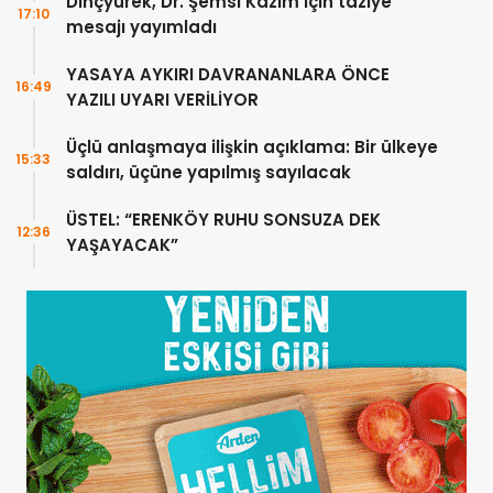
Dinçyürek, Dr. Şemsi Kazım için taziye
17:10
mesajı yayımladı
YASAYA AYKIRI DAVRANANLARA ÖNCE
16:49
YAZILI UYARI VERİLİYOR
Üçlü anlaşmaya ilişkin açıklama: Bir ülkeye
15:33
saldırı, üçüne yapılmış sayılacak
ÜSTEL: “ERENKÖY RUHU SONSUZA DEK
12:36
YAŞAYACAK”