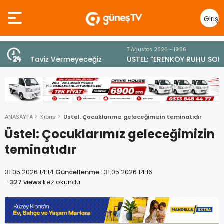
Giriş
Yap
7 Ağustos 2026 - 12:36
z
ÜSTEL: “ERENKÖY RUHU SONSUZA DEK YAŞAYACAK”
ANASAYFA
Kıbrıs
Üstel: Çocuklarımız geleceğimizin teminatıdır
Üstel: Çocuklarımız geleceğimizin
teminatıdır
31.05.2026 14:14
Güncellenme :
31.05.2026 14:16
-
327 views
kez okundu