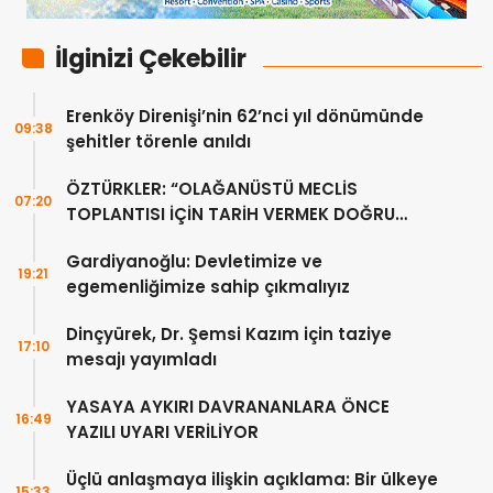
İlginizi Çekebilir
Erenköy Direnişi’nin 62’nci yıl dönümünde
09:38
şehitler törenle anıldı
ÖZTÜRKLER: “OLAĞANÜSTÜ MECLİS
07:20
TOPLANTISI İÇİN TARİH VERMEK DOĞRU
DEĞİL”
Gardiyanoğlu: Devletimize ve
19:21
egemenliğimize sahip çıkmalıyız
Dinçyürek, Dr. Şemsi Kazım için taziye
17:10
mesajı yayımladı
YASAYA AYKIRI DAVRANANLARA ÖNCE
16:49
YAZILI UYARI VERİLİYOR
Üçlü anlaşmaya ilişkin açıklama: Bir ülkeye
15:33