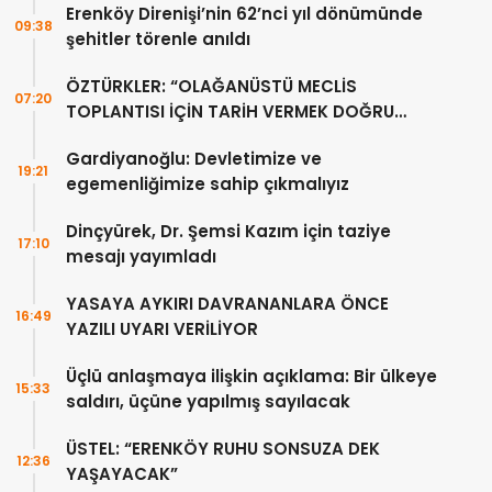
Erenköy Direnişi’nin 62’nci yıl dönümünde
09:38
şehitler törenle anıldı
ÖZTÜRKLER: “OLAĞANÜSTÜ MECLİS
07:20
TOPLANTISI İÇİN TARİH VERMEK DOĞRU
DEĞİL”
Gardiyanoğlu: Devletimize ve
19:21
egemenliğimize sahip çıkmalıyız
Dinçyürek, Dr. Şemsi Kazım için taziye
17:10
mesajı yayımladı
YASAYA AYKIRI DAVRANANLARA ÖNCE
16:49
YAZILI UYARI VERİLİYOR
Üçlü anlaşmaya ilişkin açıklama: Bir ülkeye
15:33
saldırı, üçüne yapılmış sayılacak
ÜSTEL: “ERENKÖY RUHU SONSUZA DEK
12:36
YAŞAYACAK”