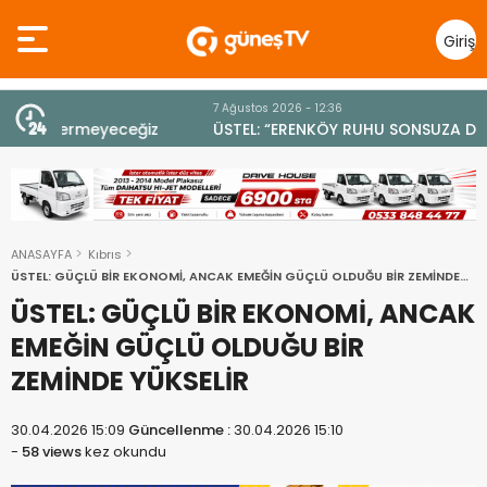
Giriş
Yap
7 Ağustos 2026 - 12:36
z
ÜSTEL: “ERENKÖY RUHU SONSUZA DEK YAŞAYACAK”
ANASAYFA
Kıbrıs
ÜSTEL: GÜÇLÜ BİR EKONOMİ, ANCAK EMEĞİN GÜÇLÜ OLDUĞU BİR ZEMİNDE
YÜKSELİR
ÜSTEL: GÜÇLÜ BİR EKONOMİ, ANCAK
EMEĞİN GÜÇLÜ OLDUĞU BİR
ZEMİNDE YÜKSELİR
30.04.2026 15:09
Güncellenme :
30.04.2026 15:10
-
58 views
kez okundu