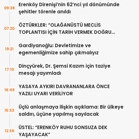
Erenköy Direnişi’nin 62’nci yıl dönümünde
09:38
şehitler törenle anıldı
ÖZTÜRKLER: “OLAĞANÜSTÜ MECLİS
07:20
TOPLANTISI İÇİN TARİH VERMEK DOĞRU
DEĞİL”
Gardiyanoğlu: Devletimize ve
19:21
egemenliğimize sahip çıkmalıyız
Dinçyürek, Dr. Şemsi Kazım için taziye
17:10
mesajı yayımladı
YASAYA AYKIRI DAVRANANLARA ÖNCE
16:49
YAZILI UYARI VERİLİYOR
Üçlü anlaşmaya ilişkin açıklama: Bir ülkeye
15:33
saldırı, üçüne yapılmış sayılacak
ÜSTEL: “ERENKÖY RUHU SONSUZA DEK
12:36
YAŞAYACAK”