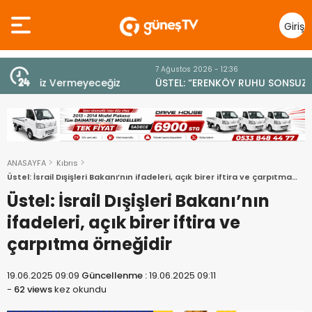
Giriş
Yap
7 Ağustos 2026 - 12:36
z
ÜSTEL: “ERENKÖY RUHU SONSUZA DEK YAŞAYACAK”
ANASAYFA
Kıbrıs
Üstel: İsrail Dışişleri Bakanı’nın ifadeleri, açık birer iftira ve çarpıtma
örneğidir
Üstel: İsrail Dışişleri Bakanı’nın
ifadeleri, açık birer iftira ve
çarpıtma örneğidir
19.06.2025 09:09
Güncellenme :
19.06.2025 09:11
-
62 views
kez okundu