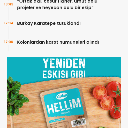
“Ortak akıl, cesur fikirler, umut dolu
18:43
projeler ve heyecan dolu bir ekip”
Burkay Karatepe tutuklandı
17:34
Kolonlardan karot numuneleri alındı
17:06