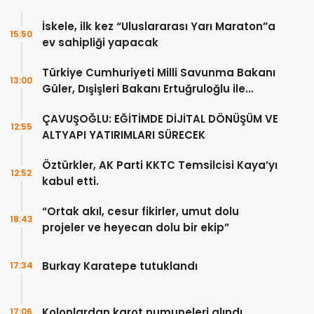
İskele, ilk kez “Uluslararası Yarı Maraton”a
15:50
ev sahipliği yapacak
Türkiye Cumhuriyeti Milli Savunma Bakanı
13:00
Güler, Dışişleri Bakanı Ertuğruloğlu ile
Ankra’da görüştü
ÇAVUŞOĞLU: EĞİTİMDE DİJİTAL DÖNÜŞÜM VE
12:55
ALTYAPI YATIRIMLARI SÜRECEK
Öztürkler, AK Parti KKTC Temsilcisi Kaya’yı
12:52
kabul etti.
“Ortak akıl, cesur fikirler, umut dolu
18:43
projeler ve heyecan dolu bir ekip”
Burkay Karatepe tutuklandı
17:34
Kolonlardan karot numuneleri alındı
17:06