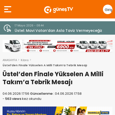
Giriş
Yap
10 Temmuz 2026 - 18:49
z
Cumhurbaşkanı Erhürman sergi açılışında
fenalaşarak hastaneye kaldırıldı
ANASAYFA
Kıbrıs
Üstel’den Finale Yükselen A Milli Takım’a Tebrik Mesajı
Üstel’den Finale Yükselen A Milli
Takım’a Tebrik Mesajı
04.06.2026 17:56
Güncellenme :
04.06.2026 17:58
-
563 views
kez okundu