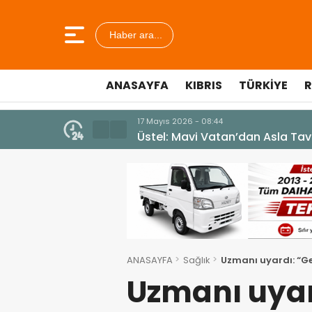
Haber ara...
ANASAYFA
KIBRIS
TÜRKIYE
R
7 Ağustos 2026 - 12:36
ÜSTEL: “ERENKÖY RUHU SONSUZ
ANASAYFA
Sağlık
Uzmanı uyardı: “G
Uzmanı uya