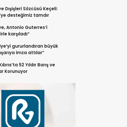
kmayacağız
ye Dışişleri Sözcüsü Keçeli:
ye desteğimiz tamdır
ye, Antonio Guterres’i
irle karşıladı”
iye’yi gururlandıran büyük
aşarıya imza attılar”
ıbrıs’ta 52 Yıldır Barış ve
rar Korunuyor