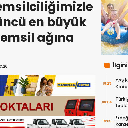
emsilciliğimizle
üncü en büyük
temsil ağına
İlgin
13:26
YAŞ k
18:29
Kadem
Türki
08:04
topla
Erdoğ
Erdoğ
19:05
karde