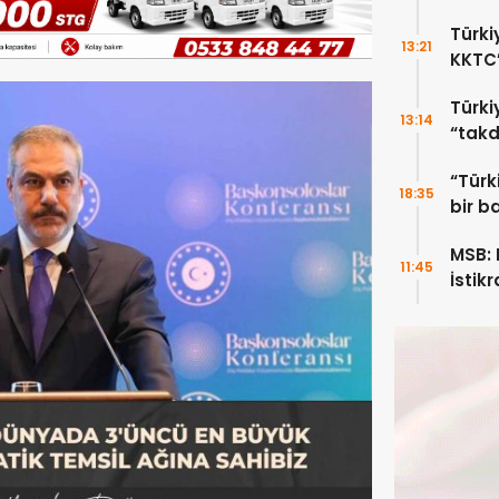
bıra
Türki
13:21
KKTC’
Türki
13:14
“takd
“Türk
18:35
bir b
MSB: K
11:45
İstik