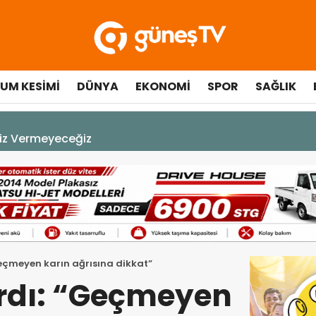
UM KESIMI
DÜNYA
EKONOMI
SPOR
SAĞLIK
A DEK YAŞAYACAK”
eçmeyen karın ağrısına dikkat”
rdı: “Geçmeyen