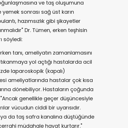
yoğunlaşmasına ve taş oluşumuna
kle yemek sonrası sağ üst karın
lantı, hazımsızlık gibi şikayetler
ınmalıdır" Dr. Tümen, erken teşhisin
 söyledi:
 erken tanı, ameliyatın zamanlamasını
 tıkanmaya yol açtığı hastalarda acil
zde laparoskopik (kapalı)
esi ameliyatlarında hastalar çok kısa
arına dönebiliyor. Hastaların çoğunda
. "Ancak genellikle geçer düşüncesiyle
ılar vücudun ciddi bir uyarısıdır.
a ya da taş safra kanalına düştüğünde
n cerrahi müdahale hayat kurtarır."