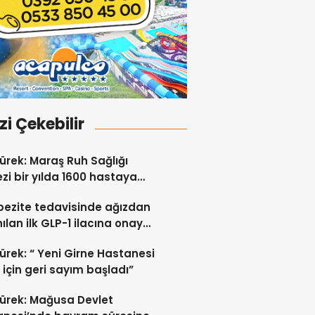
izi Çekebilir
ürek: Maraş Ruh Sağlığı
zi bir yılda 1600 hastaya
t verdi
bezite tedavisinde ağızdan
nılan ilk GLP-1 ilacına onay
ürek: “ Yeni Girne Hastanesi
ı için geri sayım başladı”
ürek: Mağusa Devlet