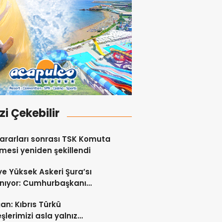
izi Çekebilir
ararları sonrası TSK Komuta
esi yeniden şekillendi
ye Yüksek Askeri Şura’sı
nıyor: Cumhurbaşkanı
an liderlik edecek!
an: Kıbrıs Türkü
şlerimizi asla yalnız