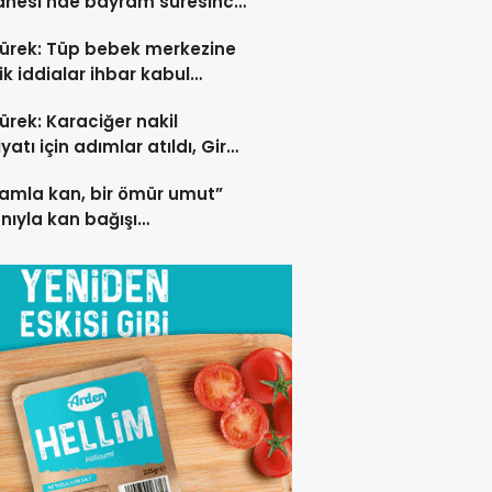
anesi’nde bayram süresince
ı hastaya anjiyo yapılıp
ürek: Tüp bebek merkezine
i edildi
ik iddialar ihbar kabul
rek soruşturma başlatıldı
ürek: Karaciğer nakil
yatı için adımlar atıldı, Girne
nesi bitti
damla kan, bir ömür umut”
nıyla kan bağışı
anyası düzenleniyor