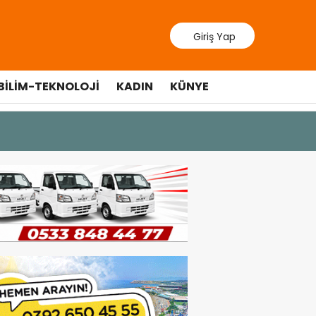
Giriş Yap
BILIM-TEKNOLOJI
KADIN
KÜNYE
10 Temmuz 20
Cumhurbaş