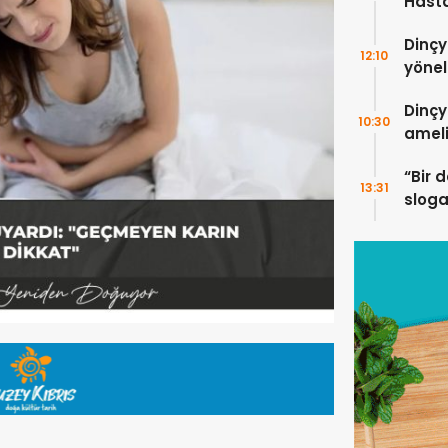
Hast
5 ayr
Dinçy
tedav
12:10
yönel
edile
Dinçy
10:30
ameli
Hasta
“Bir 
13:31
sloga
kamp