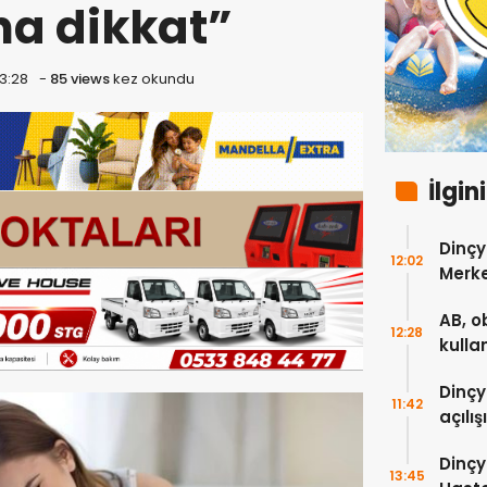
na dikkat”
13:28
-
85 views
kez okundu
İlgin
Dinçy
12:02
Merke
hizme
AB, o
12:28
kulla
verdi
Dinçy
11:42
açılış
Dinçy
13:45