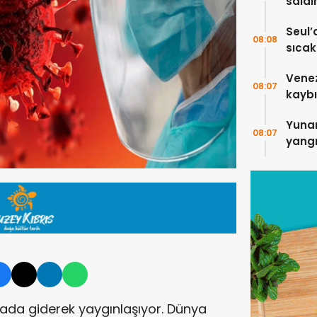
saldı
5 kişi
Seul’
08:08
sıcakl
Vene
08:07
kaybı
Yuna
08:07
yangı
ada giderek yaygınlaşıyor. Dünya