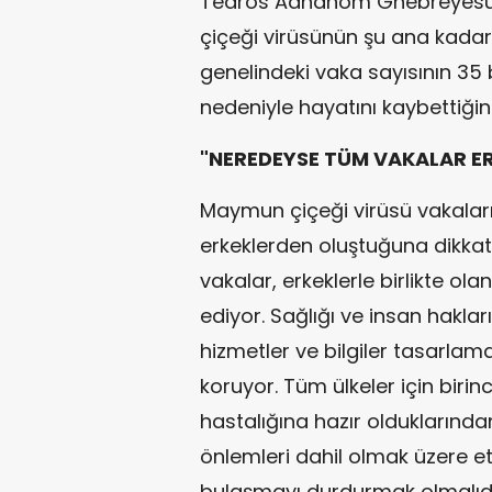
Tedros Adhanom Ghebreyesu
çiçeği virüsünün şu ana kada
genelindeki vaka sayısının 35 bin
nedeniyle hayatını kaybettiğini
"NEREDEYSE TÜM VAKALAR E
Maymun çiçeği virüsü vakala
erkeklerden oluştuğuna dikk
vakalar, erkeklerle birlikte ol
ediyor. Sağlığı ve insan haklar
hizmetler ve bilgiler tasarla
koruyor. Tüm ülkeler için biri
hastalığına hazır olduklarınd
önlemleri dahil olmak üzere etk
bulaşmayı durdurmak olmalıdı