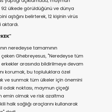
s yaptığı açıklamada, maymun
r 92 ülkede görüldüğünü ve dünya
i aştığını belirterek, 12 kişinin virüs
 aktardı.
RKEK"
rının neredeyse tamamının
at çeken Ghebreyesus, "Neredeyse tüm
an erkekler arasında bildirilmeye devam
ını korumak, bu topluluklara özel
mak ve sunmak tüm ülkeler için önemini
ncil odak noktası, maymun çiçeği
an emin olmak ve risk azaltma
ili halk sağlığı araçlarını kullanarak
r" dedi.