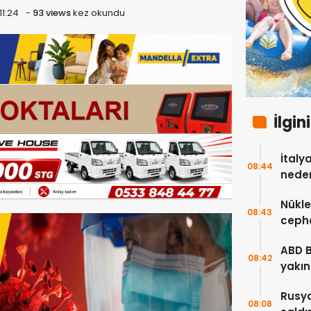
11:24
-
93 views
kez okundu
İlgin
İtaly
08:44
neden
Nükle
08:43
cepha
etmey
ABD 
08:42
yakın
çok s
Rusya
08:08