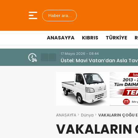
Haber ara...
ANASAYFA
KIBRIS
TÜRKIYE
R
7 Ağustos 2026 - 12:36
ÜSTEL: “ERENKÖY RUHU SONSUZ
ANASAYFA
Dünya
VAKALARIN ÇOĞU 
VAKALARIN 