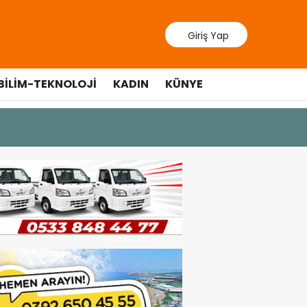
Giriş Yap
BILIM-TEKNOLOJI
KADIN
KÜNYE
10 Temmuz 20
Cumhurbaş