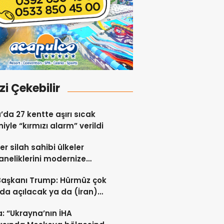
izi Çekebilir
a’da 27 kentte aşırı sıcak
iyle “kırmızı alarm” verildi
er silah sahibi ülkeler
neliklerini modernize
i sürdürüyor
Başkanı Trump: Hürmüz çok
da açılacak ya da (İran)
ert vurulacaklar
: “Ukrayna’nın İHA