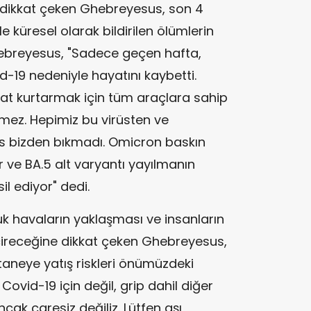
a dikkat çeken Ghebreyesus, son 4
 küresel olarak bildirilen ölümlerin
Ghebreyesus, "Sadece geçen hafta,
d-19 nedeniyle hayatını kaybetti.
at kurtarmak için tüm araçlara sahip
mez. Hepimiz bu virüsten ve
üs bizden bıkmadı. Omicron baskın
ve BA.5 alt varyantı yayılmanın
il ediyor" dedi.
 havaların yaklaşması ve insanların
ireceğine dikkat çeken Ghebreyesus,
neye yatış riskleri önümüzdeki
ovid-19 için değil, grip dahil diğer
Ancak çaresiz değiliz. Lütfen aşı