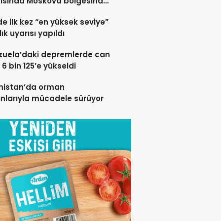
rısında Moskova bölgesinde
 öldü”
de ilk kez “en yüksek seviye”
ık uyarısı yapıldı
zuela’daki depremlerde can
 6 bin 125’e yükseldi
nistan’da orman
nlarıyla mücadele sürüyor