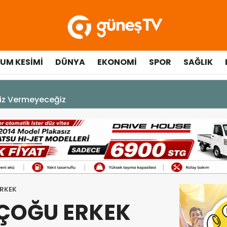
UM KESIMI
DÜNYA
EKONOMI
SPOR
SAĞLIK
A DEK YAŞAYACAK”
ERKEK
ÇOĞU ERKEK