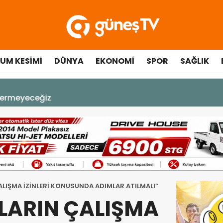
UM KESIMI
DÜNYA
EKONOMI
SPOR
SAĞLIK
A DEK YAŞAYACAK”
LIŞMA İZİNLERİ KONUSUNDA ADIMLAR ATILMALI”
ARIN ÇALIŞMA