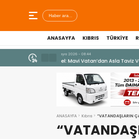
Haber ara...
ANASAYFA
KIBRIS
TÜRKIYE
R
7 Ağustos 2026 - 12:36
ÜSTEL: “ERENKÖY RUHU SONSUZ
ANASAYFA
Kıbrıs
“VATANDAŞLARIN ÇA
“VATANDAŞL