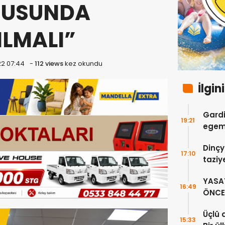
ONUSUNDA
ILMALI”
22 07:44
-
112 views
kez okundu
İlgin
Gardi
19:21
egeme
Dinçy
17:10
taziy
YASA
16:49
ÖNCE 
Üçlü 
15:33