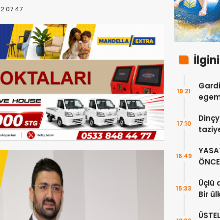
2 07:47
İlgin
Gardi
19:21
egeme
Dinçy
17:10
taziy
YASA
16:49
ÖNCE 
Üçlü 
15:33
Bir ü
sayıl
ÜSTE