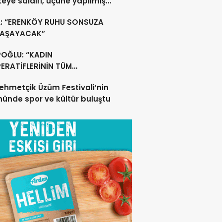
lkeye saldırı, üçüne yapılmış
acak
L: “ERENKÖY RUHU SONSUZA
YAŞAYACAK”
POĞLU: “KADIN
ERATİFLERİNİN TÜM
ŞANLARININ SİGORTA
ehmetçik Üzüm Festivali’nin
ERİNİ YÜZDE 100
nünde spor ve kültür buluştu
ILAYACAĞIZ”