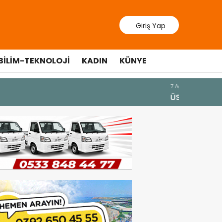
Giriş Yap
BILIM-TEKNOLOJI
KADIN
KÜNYE
10 Temmuz 20
Cumhurbaş