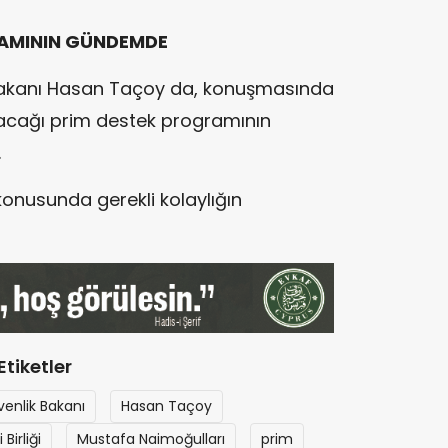
RAMININ GÜNDEMDE
akanı
Hasan Taçoy
da, konuşmasında
lacağı prim destek programının
.
konusunda gerekli kolaylığın
Etiketler
enlik Bakanı
Hasan Taçoy
Birliği
Mustafa Naimoğulları
prim