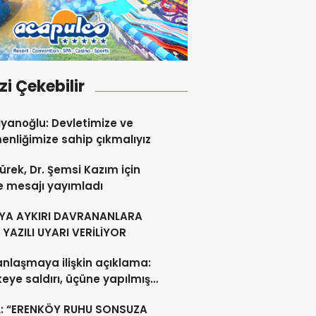
izi Çekebilir
yanoğlu: Devletimize ve
nliğimize sahip çıkmalıyız
ürek, Dr. Şemsi Kazım için
e mesajı yayımladı
YA AYKIRI DAVRANANLARA
YAZILI UYARI VERİLİYOR
anlaşmaya ilişkin açıklama:
lkeye saldırı, üçüne yapılmış
acak
L: “ERENKÖY RUHU SONSUZA