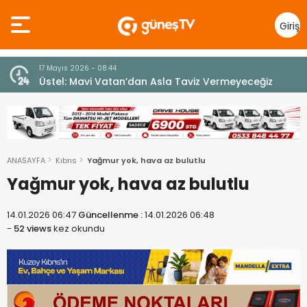
Giriş
Yap
7 Ağustos 2026 - 12:36
z
ÜSTEL: “ERENKÖY RUHU SONSUZA DEK YAŞAYACAK”
ANASAYFA
Kıbrıs
Yağmur yok, hava az bulutlu
Yağmur yok, hava az bulutlu
14.01.2026 06:47
Güncellenme :
14.01.2026 06:48
-
52 views
kez okundu