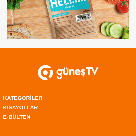
KATEGORİLER
KISAYOLLAR
Anasayfa
E-BÜLTEN
Kıbrıs
Anasayfa
Türkiye
Kıbrıs
Rum Kesimi
Türkiye