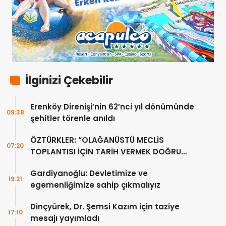
İlginizi Çekebilir
Erenköy Direnişi’nin 62’nci yıl dönümünde
09:38
şehitler törenle anıldı
ÖZTÜRKLER: “OLAĞANÜSTÜ MECLİS
07:20
TOPLANTISI İÇİN TARİH VERMEK DOĞRU
DEĞİL”
Gardiyanoğlu: Devletimize ve
19:21
egemenliğimize sahip çıkmalıyız
Dinçyürek, Dr. Şemsi Kazım için taziye
17:10
mesajı yayımladı