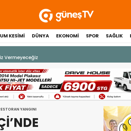
UM KESIMI
DÜNYA
EKONOMI
SPOR
SAĞLIK
A DEK YAŞAYACAK”
RESTORAN YANGINI
Çİ’NDE