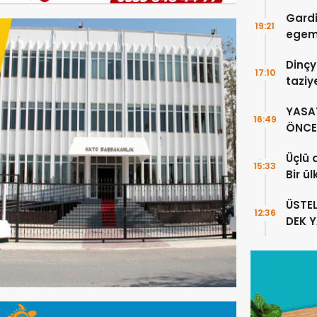
DOĞR
Gardi
19:21
egeme
Dinçy
17:10
taziy
YASA
16:49
ÖNCE 
Üçlü 
15:33
Bir ü
sayıl
ÜSTE
12:36
DEK 