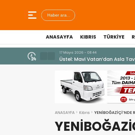
Haber ara...
ANASAYFA
KIBRIS
TÜRKIYE
R
7 Ağustos 2026 - 12:36
ÜSTEL: “ERENKÖY RUHU SONSUZ
ANASAYFA
Kıbrıs
YENİBOĞAZİÇİ’NDE 
YENİBOĞAZİ