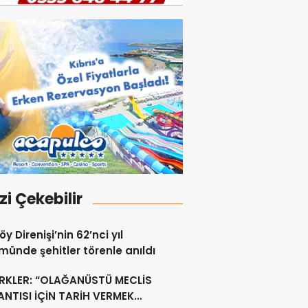
izi Çekebilir
y Direnişi’nin 62’nci yıl
ünde şehitler törenle anıldı
RKLER: “OLAĞANÜSTÜ MECLİS
NTISI İÇİN TARİH VERMEK