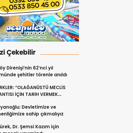
izi Çekebilir
y Direnişi’nin 62’nci yıl
ünde şehitler törenle anıldı
RKLER: “OLAĞANÜSTÜ MECLİS
NTISI İÇİN TARİH VERMEK
U DEĞİL”
yanoğlu: Devletimize ve
nliğimize sahip çıkmalıyız
ürek, Dr. Şemsi Kazım için