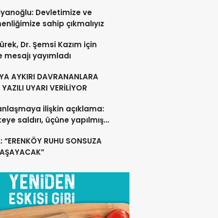
U DEĞİL”
yanoğlu: Devletimize ve
nliğimize sahip çıkmalıyız
ürek, Dr. Şemsi Kazım için
e mesajı yayımladı
YA AYKIRI DAVRANANLARA
YAZILI UYARI VERİLİYOR
anlaşmaya ilişkin açıklama:
lkeye saldırı, üçüne yapılmış
acak
L: “ERENKÖY RUHU SONSUZA
YAŞAYACAK”