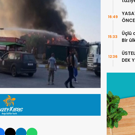
taziy
YASA
16:49
ÖNCE 
Üçlü 
15:33
Bir ü
sayıl
ÜSTE
12:36
DEK 