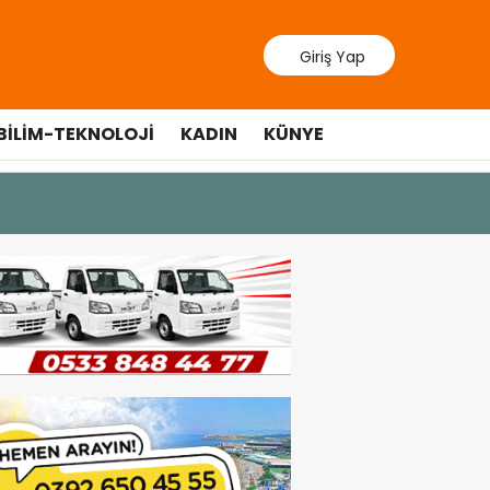
Giriş Yap
BILIM-TEKNOLOJI
KADIN
KÜNYE
10 Temmuz 20
Cumhurbaş