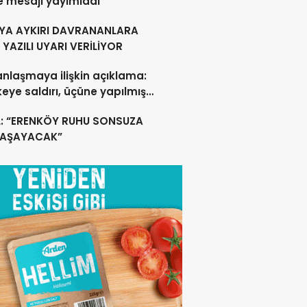
e mesajı yayımladı
YA AYKIRI DAVRANANLARA
YAZILI UYARI VERİLİYOR
anlaşmaya ilişkin açıklama:
lkeye saldırı, üçüne yapılmış
acak
L: “ERENKÖY RUHU SONSUZA
YAŞAYACAK”