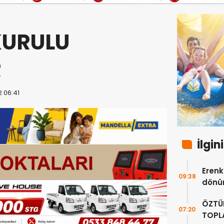
KURULU
R
2 06:41
İlgin
Erenkö
09:38
dönüm
ÖZTÜ
07:20
TOPLA