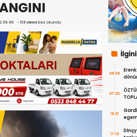
ANGINI
2 06:46
-
113 views
kez okundu
İlgin
Erenkö
09:38
dönüm
ÖZTÜ
07:20
TOPLA
DOĞR
Gardi
19:21
egeme
Dinçy
17:10